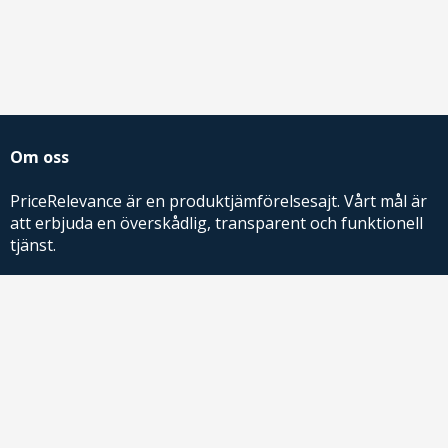
Om oss
PriceRelevance är en produktjämförelsesajt. Vårt mål är
att erbjuda en överskådlig, transparent och funktionell
tjänst.
PriceRelevance ägs och drivs av AdRelevance Sverige AB.
Comparison Shopping Partners
E-handlare som söker CSS-lösningar för Google
Shopping,
kontakta oss
eller
läs mer
.