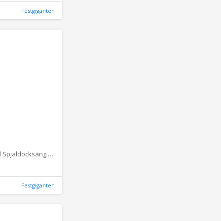
Festgiganten
Happy Friend Spjäldocksäng av Trä
Festgiganten