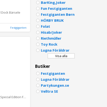
BarKing,Joker
PORTU
Fun Festgiganten
 Dock Bärsele
Festgiganten Børn
POLISH
HÖRBY BRUK
DUTCH
Folat
Festgiganten
Hisab/Joker
Riethmüller
Toy Rock
Lugna Föräldrar
Visa alla
Butiker
Festgiganten
Lugna Föräldrar
Partykungen.se
Velltra SE
Minecraft 3D Special Edition Figur 1 pack Blister