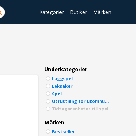
Kategorier
Butiker
Märken
ENGLIS
SWEDIS
DANISH
FINNIS
Underkategorier
Läggspel
NORWE
Leksaker
GERMA
Spel
Utrustning för utomhuslek
ITALIA
Tidtagarenheter till spel
FRENCH
Märken
SPANIS
Bestseller