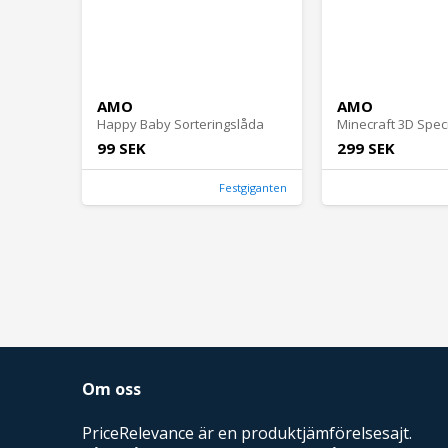
AMO
AMO
Happy Baby Sorteringslåda
99 SEK
299 SEK
Festgiganten
Om oss
PriceRelevance är en produktjämförelsesajt.