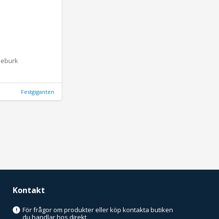
meburk
Festgiganten
Kontakt
För frågor om produkter eller köp kontakta butiken
!
du handlar hos direkt