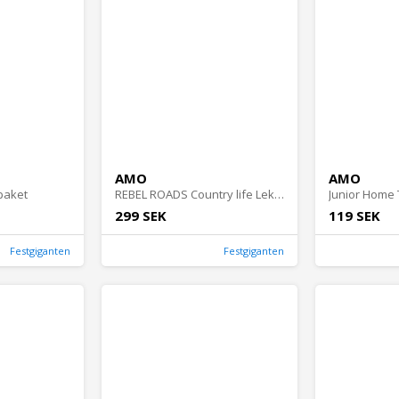
AMO
AMO
paket
REBEL ROADS Country life Lekmatta 92x133cm
Junior Home 
299 SEK
119 SEK
Festgiganten
Festgiganten