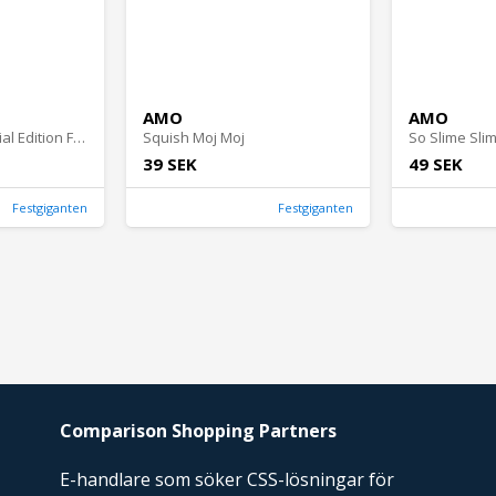
AMO
AMO
Minecraft 3D Special Edition Figur 5 pack Blister
Squish Moj Moj
So Slime Sli
39 SEK
49 SEK
Festgiganten
Festgiganten
Comparison Shopping Partners
E-handlare som söker CSS-lösningar för