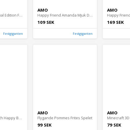
AMO
AMO
Minecraft 3D Special Edition Figur 3 pack Blister
Happy Friend Amanda Mjuk Docka 19 cm 6 varianter
Happy Friend
109 SEK
169 SEK
Festgiganten
Festgiganten
AMO
AMO
My First Smartwatch Happy Baby
Flygande Pommes Frites Spelet
99 SEK
79 SEK