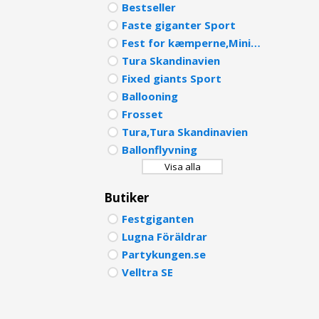
Bestseller
PORTU
Faste giganter Sport
Fest for kæmperne,Mini Crush
POLISH
Tura Skandinavien
DUTCH
Fixed giants Sport
Ballooning
Frosset
Tura,Tura Skandinavien
Ballonflyvning
Visa alla
Butiker
Festgiganten
Lugna Föräldrar
Partykungen.se
Velltra SE