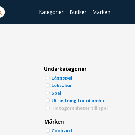
Kategorier
Butiker
Märken
ENGLIS
SWEDIS
DANISH
FINNIS
Underkategorier
Läggspel
NORWE
Leksaker
GERMA
Spel
Utrustning för utomhuslek
ITALIA
Tidtagarenheter till spel
FRENCH
Märken
SPANIS
Coolcard