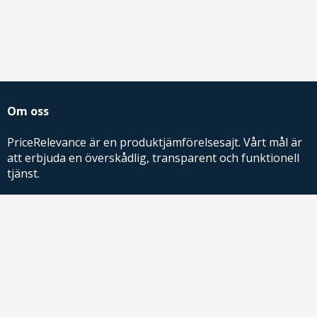
Om oss
PriceRelevance är en produktjämförelsesajt. Vårt mål är
att erbjuda en överskådlig, transparent och funktionell
tjänst.
PriceRelevance ägs och drivs av AdRelevance Sverige AB.
Comparison Shopping Partners
E-handlare som söker CSS-lösningar för Google
Shopping,
kontakta oss
eller
läs mer
.