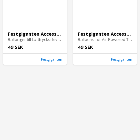
Festgiganten Accessories,Festgiganten Party
Festgiganten Accessories,Festgiganten Party
Ballonger till Lufttrycksdrivna leksaker 100st
Balloons for Air-Powered Toys 100pcs.
49 SEK
49 SEK
Festgiganten
Festgiganten