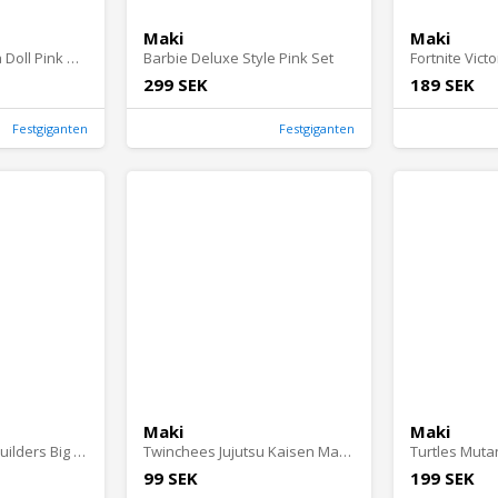
Maki
Maki
Barbie Fashionista Doll Pink Dress Heart Cutout
Barbie Deluxe Style Pink Set
299 SEK
189 SEK
Festgiganten
Festgiganten
Maki
Maki
MEGA Bloks First Builders Big Building Bag Rosa
Twinchees Jujutsu Kaisen Manga Heros Nyckelringar
99 SEK
199 SEK