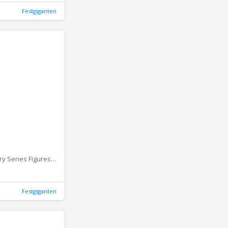
Festgiganten
Fortnite Victory Series Figures Fishstick
Festgiganten