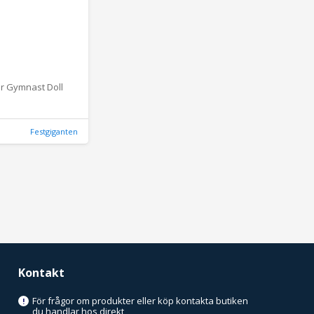
r Gymnast Doll
Festgiganten
Kontakt
För frågor om produkter eller köp kontakta butiken
!
du handlar hos direkt