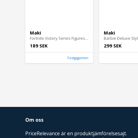
Maki
Maki
Fortnite Victory Series Figures Bone Boss
189 SEK
299 SEK
Festgiganten
Om oss
PriceRelevance är en produktjämförelsesajt.