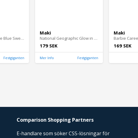
Maki
Maki
Barbie Deluxe Style Blue Sweater
National Geographic Glow in Dark Crystal Growing
Barbie Caree
179 SEK
169 SEK
Festgiganten
Mer Info
Festgiganten
Comparison Shopping Partners
E-handlare som söker CSS-lösningar för