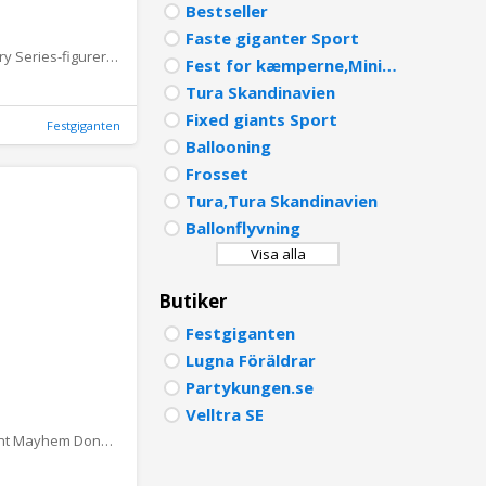
Bestseller
PORTU
Faste giganter Sport
Fortnite Victory Series-figurer 30 cm - Midas
Fest for kæmperne,Mini Crush
POLISH
Tura Skandinavien
DUTCH
Fixed giants Sport
Festgiganten
Ballooning
Frosset
Tura,Tura Skandinavien
Ballonflyvning
Visa alla
Butiker
Festgiganten
Lugna Föräldrar
Partykungen.se
Velltra SE
Turtles Mutant Mayhem Donatello Mask