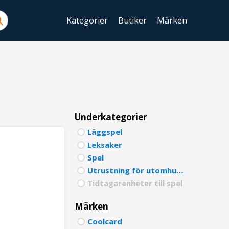
Kategorier
Butiker
Märken
ENGLIS
SWEDIS
DANISH
FINNIS
Underkategorier
Läggspel
NORWE
Leksaker
GERMA
Spel
Utrustning för utomhuslek
ITALIA
Tidtagarenheter till spel
FRENCH
Märken
SPANIS
Coolcard