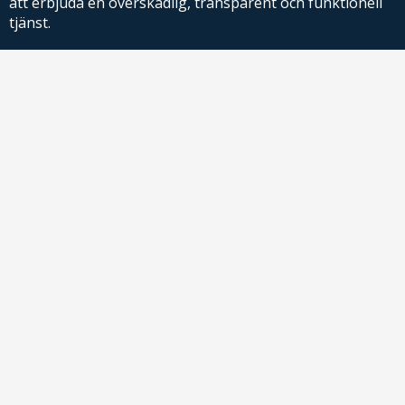
att erbjuda en överskådlig, transparent och funktionell
tjänst.
PriceRelevance ägs och drivs av AdRelevance Sverige AB.
Comparison Shopping Partners
E-handlare som söker CSS-lösningar för Google
Shopping,
kontakta oss
eller
läs mer
.
Kontakt
För frågor om produkter eller köp kontakta butiken du handlar hos
!
direkt
price@adrelevance.se
AdRelevance Sverige AB
Malmskillnadsgatan 32, 5tr