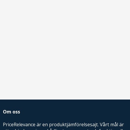
Om oss
PriceRelevance är en produktjämförelsesajt. Vårt mål är