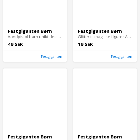
Festgiganten Børn
Festgiganten Børn
Vandpistol børn unikt design sommerlegetøj - Medium: Orange, gul og turkis
Glitter til magiske figurer Aqua Gelz - Guld
49 SEK
19 SEK
Festgiganten
Festgiganten
Festgiganten Børn
Festgiganten Børn