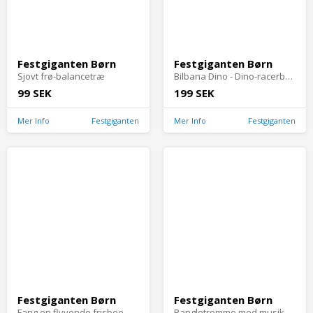
Festgiganten Børn
Festgiganten Børn
Sjovt frø-balancetræ
Bilbana Dino - Dino-racerbanesæt 245 stk.
99 SEK
199 SEK
Mer Info
Festgiganten
Mer Info
Festgiganten
Festgiganten Børn
Festgiganten Børn
Fang en flyvende frisbee - Gul
Rangletromme med musik og lys - Grøn med larve