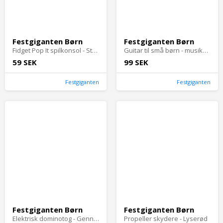
Festgiganten Børn
Festgiganten Børn
Fidget Pop It spilkonsol - Standard orange
Guitar til små børn - musikalsk legetøj
59 SEK
99 SEK
Festgiganten
Festgiganten
Festgiganten Børn
Festgiganten Børn
Elektrisk dominotog - Gennemsigtigt tog + 80 dominobrikker
Propeller skydere - Lyserød