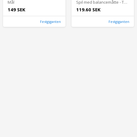
Mål
Spil med balancemåtte - Tæl med aben - Apa
149 SEK
119.60 SEK
Festgiganten
Festgiganten