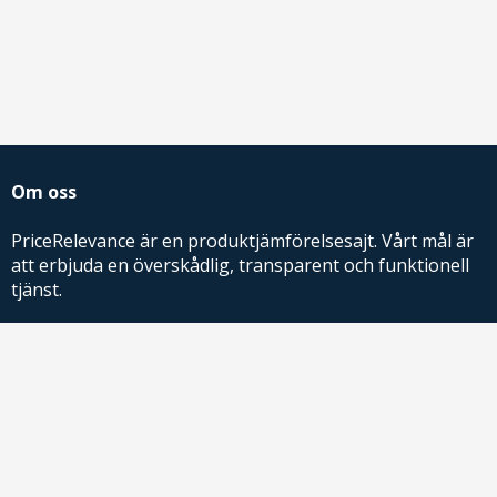
Om oss
PriceRelevance är en produktjämförelsesajt. Vårt mål är
att erbjuda en överskådlig, transparent och funktionell
tjänst.
PriceRelevance ägs och drivs av AdRelevance Sverige AB.
Comparison Shopping Partners
E-handlare som söker CSS-lösningar för Google
Shopping,
kontakta oss
eller
läs mer
.