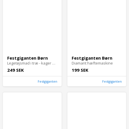
Festgiganten Børn
Festgiganten Børn
Legetøjsmad i træ - kager og kagefade 3 niveauer - Muffins
Diamant hæftemaskine
249 SEK
199 SEK
Festgiganten
Festgiganten