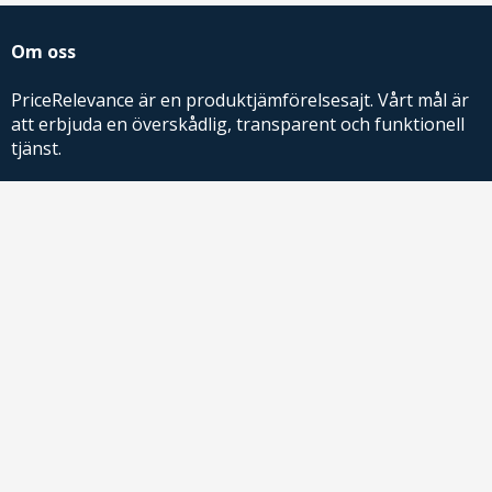
Om oss
PriceRelevance är en produktjämförelsesajt. Vårt mål är
att erbjuda en överskådlig, transparent och funktionell
tjänst.
PriceRelevance ägs och drivs av AdRelevance Sverige AB.
Comparison Shopping Partners
E-handlare som söker CSS-lösningar för Google
Shopping,
kontakta oss
eller
läs mer
.
Kontakt
För frågor om produkter eller köp kontakta butiken du handlar hos
!