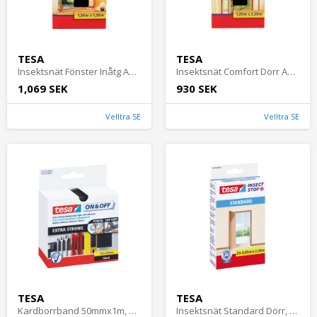
TESA
TESA
Insektsnät Fönster Inåtg Antracit, 8st, Tesa
Insektsnät Comfort Dörr Antracit, 5st, Tesa
1,069 SEK
930 SEK
Velltra SE
Velltra SE
TESA
TESA
Kardborrband 50mmx1m, Svart, 6st, Tesa
Insektsnät Standard Dörr, Vit, 15st, Tesa