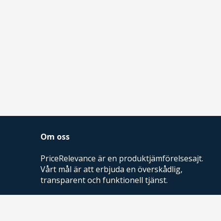
Om oss
PriceRelevance är en produktjämförelsesajt.
Vårt mål är att erbjuda en överskådlig,
transparent och funktionell tjänst.
PriceRelevance ägs och drivs av AdRelevance
Sverige AB.