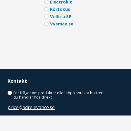
Electrokit
Rörfokus
Velltra SE
Vvsmax.se
Kontakt
För frågor om produkter eller köp kontakta butiken
!
du handlar hos direkt
price@adrelevance.se
AdRelevance Sverige AB
Malmskillnadsgatan 32, 5tr