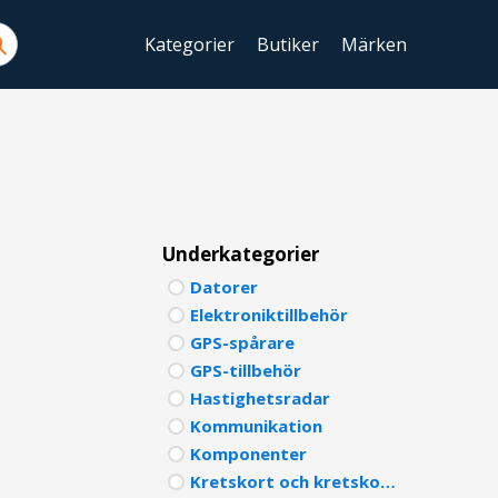
Kategorier
Butiker
Märken
ENGLIS
SWEDIS
DANISH
FINNIS
Underkategorier
Datorer
NORWE
Elektroniktillbehör
GERMA
GPS-spårare
GPS-tillbehör
ITALIA
Hastighetsradar
Kommunikation
FRENCH
Komponenter
SPANIS
Kretskort och kretskomponenter