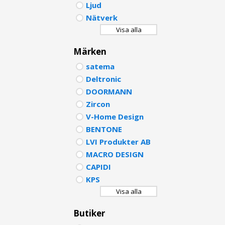
Ljud
PORTU
Nätverk
Visa alla
POLISH
Märken
DUTCH
satema
Deltronic
DOORMANN
Zircon
V-Home Design
BENTONE
LVI Produkter AB
MACRO DESIGN
CAPIDI
KPS
Visa alla
Butiker