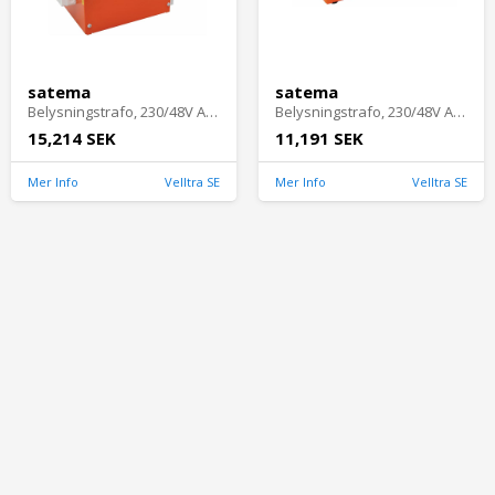
satema
satema
Belysningstrafo, 230/48V AC, 1500VA, 3 X Plint Med Ur, Satema 5208394
Belysningstrafo, 230/48V AC, 650VA, 1 X Uttag, Satema 5208395
15,214 SEK
11,191 SEK
Mer Info
Velltra SE
Mer Info
Velltra SE