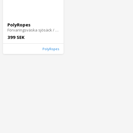
PolyRopes
Förvaringsväska sjösäck / trunk
399 SEK
PolyRopes