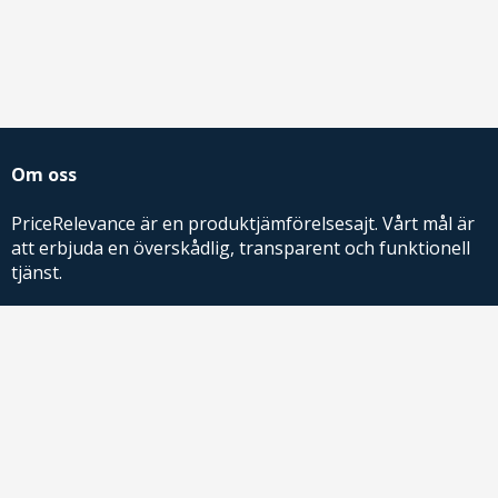
Om oss
PriceRelevance är en produktjämförelsesajt. Vårt mål är
att erbjuda en överskådlig, transparent och funktionell
tjänst.
PriceRelevance ägs och drivs av AdRelevance Sverige AB.
Comparison Shopping Partners
E-handlare som söker CSS-lösningar för Google
Shopping,
kontakta oss
eller
läs mer
.