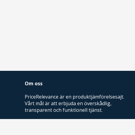
Om oss
PriceRelevance är en produktjämförelsesajt.
Vårt mål är att erbjuda en överskådlig,
transparent och funktionell tjänst.
PriceRelevance ägs och drivs av AdRelevance
Sverige AB.