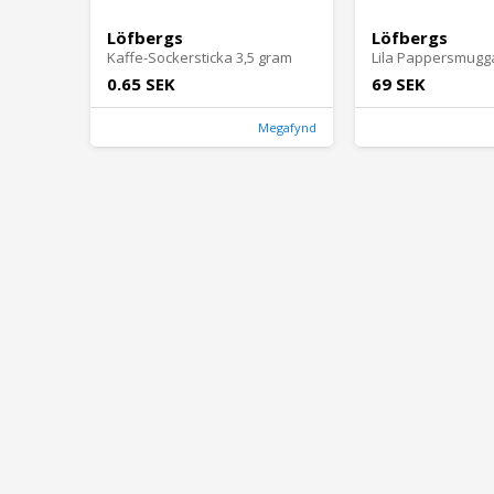
Löfbergs
Löfbergs
Kaffe-Sockersticka 3,5 gram
Lila Pappersmugg
0.65 SEK
69 SEK
Megafynd