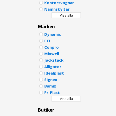
Kontorsvagnar
PORTU
Namnskyltar
Visa alla
POLISH
Märken
DUTCH
Dynamic
ETI
Conpro
Mixwell
Jackstack
Alligator
Idealplast
Signex
Bamix
Pr-Plast
Visa alla
Butiker