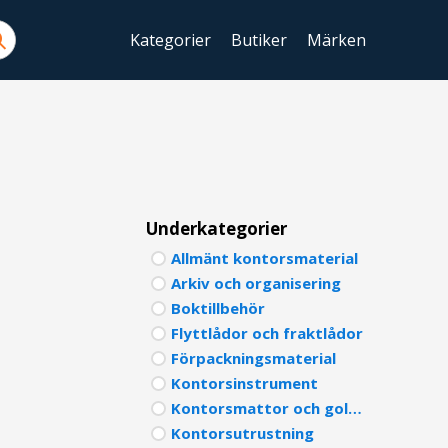
Kategorier
Butiker
Märken
ENGLIS
SWEDIS
DANISH
FINNIS
Underkategorier
Allmänt kontorsmaterial
NORWE
Arkiv och organisering
GERMA
Boktillbehör
Flyttlådor och fraktlådor
ITALIA
Förpackningsmaterial
Kontorsinstrument
FRENCH
Kontorsmattor och golvskydd
SPANIS
Kontorsutrustning