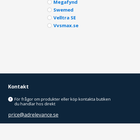
Megafynd
Swemed
Velltra SE
Vvsmax.se
Kontakt
För frågor om produkter eller köp kontakta butiken
!
du handlar hos direkt
price@adrelevance.se
AdRelevance Sverige AB
Malmskillnadsgatan 32, 5tr