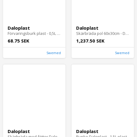
Daloplast
Daloplast
Förvaringsburk plast - 0,5L rund m lock Daloplast
Skärbräda pol 60x30cm - Daloplas
68.75 SEK
1,237.50 SEK
Swemed
Swemed
Daloplast
Daloplast
Skärbräda med fötter Daloplast - 70x35x2cm pol
Bunke Daloplast - 1,5L plast