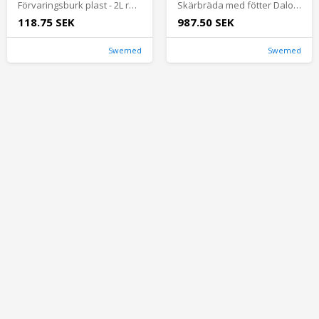
Förvaringsburk plast - 2L rund m lock Daloplast
Skärbräda med fötter Daloplast - 45x25x2cm pol
118.75 SEK
987.50 SEK
Swemed
Swemed