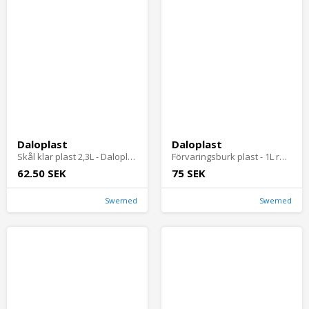
Daloplast
Daloplast
Skål klar plast 2,3L - Daloplas
Förvaringsburk plast - 1L rund m lock Daloplast
62.50 SEK
75 SEK
Swemed
Swemed