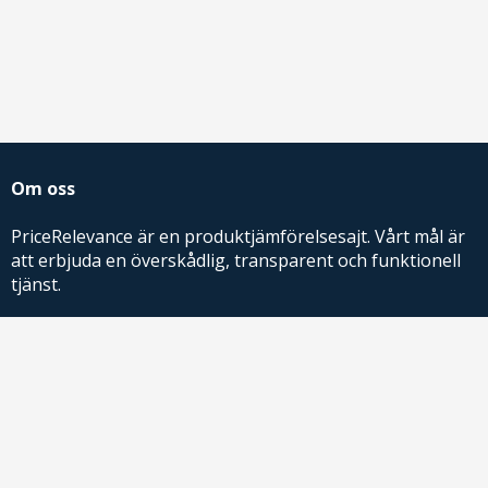
Om oss
PriceRelevance är en produktjämförelsesajt. Vårt mål är
att erbjuda en överskådlig, transparent och funktionell
tjänst.
PriceRelevance ägs och drivs av AdRelevance Sverige AB.
Comparison Shopping Partners
E-handlare som söker CSS-lösningar för Google
Shopping,
kontakta oss
eller
läs mer
.