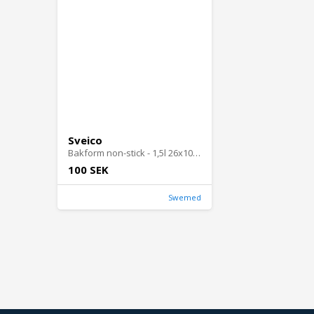
Sveico
Bakform non-stick - 1,5l 26x10x6,5 cm
100 SEK
Swemed