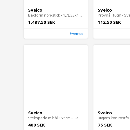
Sveico
Sveico
Bakform non-stick - 1,7L 33x13x6,5cm Sveico - 12 st
Provnål 16cm - Svei
1,487.50 SEK
112.50 SEK
Swemed
Sveico
Sveico
Stekspade m.hål 16,5cm - Gastromax - 10 st
400 SEK
75 SEK