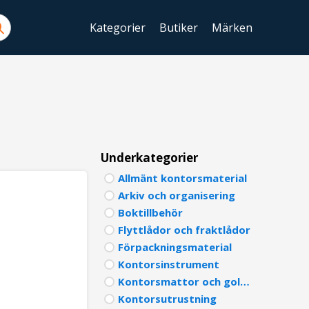
Kategorier
Butiker
Märken
ENGLIS
SWEDIS
DANISH
FINNIS
Underkategorier
Allmänt kontorsmaterial
NORWE
Arkiv och organisering
GERMA
Boktillbehör
Flyttlådor och fraktlådor
ITALIA
Förpackningsmaterial
Kontorsinstrument
FRENCH
Kontorsmattor och golvskydd
SPANIS
Kontorsutrustning