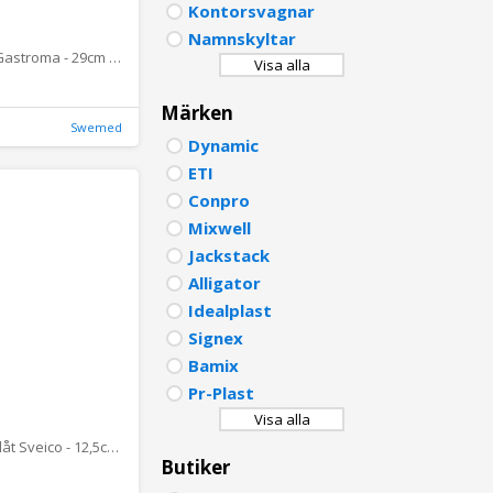
Kontorsvagnar
PORTU
Namnskyltar
Ballongvisp Gastroma - 29cm silikon
Visa alla
POLISH
Märken
DUTCH
Swemed
Dynamic
ETI
Conpro
Mixwell
Jackstack
Alligator
Idealplast
Signex
Bamix
Pr-Plast
Visa alla
Degskrapa plåt Sveico - 12,5cm svart plasthandtag
Butiker