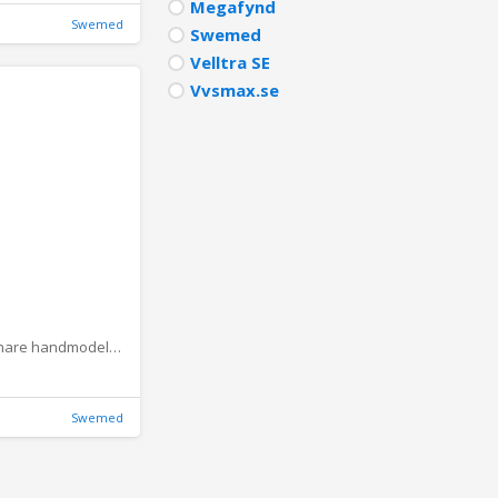
Megafynd
Swemed
Swemed
Velltra SE
Vvsmax.se
Konservöppnare handmodell - 15cm Sveico
Swemed