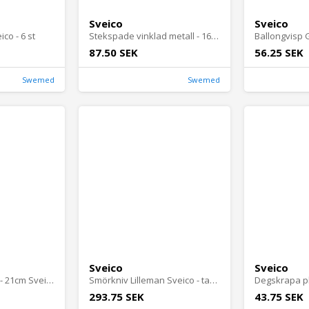
Sveico
Sveico
co - 6 st
Stekspade vinklad metall - 16,5cm plasthandtag
87.50 SEK
56.25 SEK
Swemed
Swemed
Sveico
Sveico
Rivjärn kon rostfri - 21cm Sveico
Smörkniv Lilleman Sveico - tandad plast - 6 st
293.75 SEK
43.75 SEK