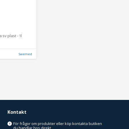
sv plast - 1l
Swemed
Kontakt
För frågor om produkter eller köp kontakta butiken
!
du handlar hos direkt