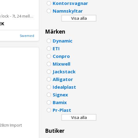
Kontorsvagnar
PORTU
Namnskyltar
Kittel rostfri u lock - 7L 24 mellan Import
Visa alla
POLISH
EK
Märken
DUTCH
Swemed
Dynamic
ETI
Conpro
Mixwell
Jackstack
Alligator
Idealplast
Signex
Bamix
Pr-Plast
Visa alla
- 28cm Import
Butiker