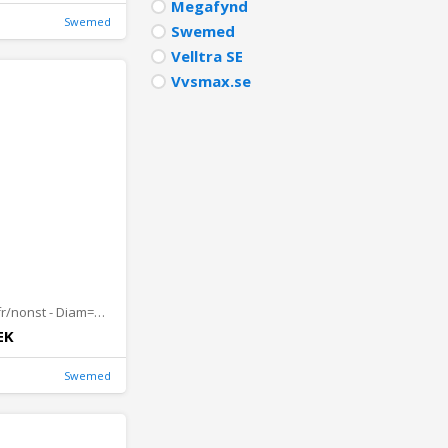
Megafynd
Swemed
Swemed
Velltra SE
Vvsmax.se
Stekpanna rfr/nonst - Diam=24 EHG
EK
Swemed