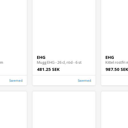
EHG
EHG
cm
Mugg EHG - 26 cl, röd - 6 st
481.25 SEK
987.50 SE
Swemed
Swemed