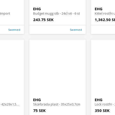
EHG
EHG
 Import
Budget mugg stb - 24cl vit - 6 st
243.75 SEK
1,362.50 S
Swemed
Swemed
EHG
EHG
Skärbräda syntet - 42x29x1,5cm
Skärbräda plast - 35x25x0,7cm
Lock rostfri 
75 SEK
350 SEK