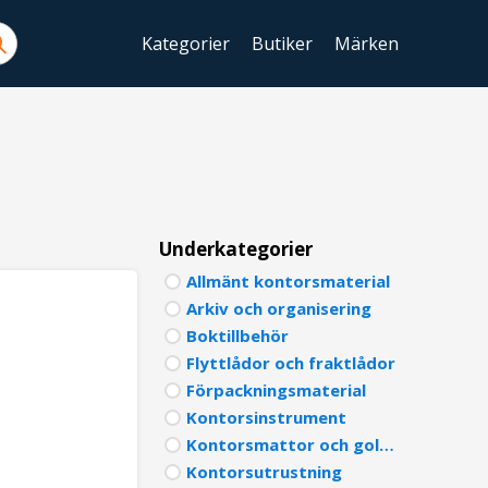
Kategorier
Butiker
Märken
ENGLIS
SWEDIS
DANISH
FINNIS
Underkategorier
Allmänt kontorsmaterial
NORWE
Arkiv och organisering
GERMA
Boktillbehör
Flyttlådor och fraktlådor
ITALIA
Förpackningsmaterial
Kontorsinstrument
FRENCH
Kontorsmattor och golvskydd
SPANIS
Kontorsutrustning