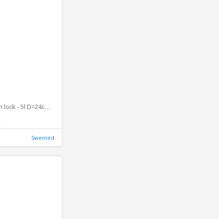
Kittel rostfri m lock - 5l D=24cm H=13cm
K
Swemed