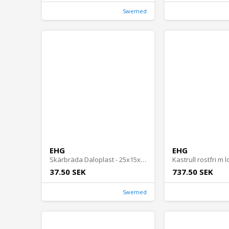
Swemed
EHG
EHG
Skärbräda Daloplast - 25x15x0,7cm plast
37.50 SEK
737.50 SEK
Swemed