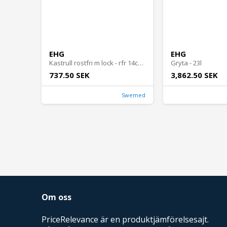
EHG
EHG
Kastrull rostfri m lock - rfr 14cm 1L
Gryta - 23l
737.50 SEK
3,862.50 SEK
Swemed
Om oss
PriceRelevance är en produktjämförelsesajt.