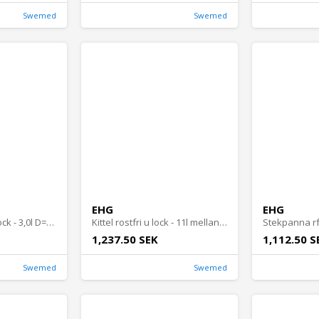
Swemed
Swemed
EHG
EHG
Kastrull rostfri m lock - 3,0l D=20cm H=10,5cm
Kittel rostfri u lock - 11l mellan Import
1,237.50 SEK
1,112.50 S
Swemed
Swemed