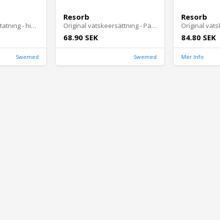
Resorb
Resorb
Original væskeerstatning - hindbær 2x10 stk brusetabletter - 2 stk
Original vätskeersättning - Päron 2x10st brustabletter - 2 st
68.90 SEK
84.80 SEK
Swemed
Swemed
Mer Info