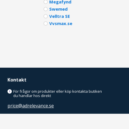
Megafynd
Swemed
Velltra SE
Vvsmax.se
Kontakt
För frågor om produkter eller köp kontakta butiken
!
du handlar hos direkt
price@adrelevance.se
AdRelevance Sverige AB
Malmskillnadsgatan 32, 5tr