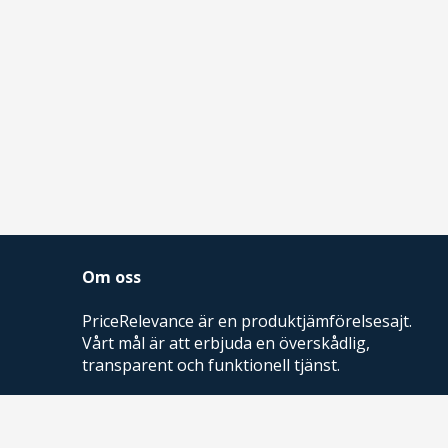
Om oss
PriceRelevance är en produktjämförelsesajt.
Vårt mål är att erbjuda en överskådlig,
transparent och funktionell tjänst.
PriceRelevance ägs och drivs av AdRelevance
Sverige AB.