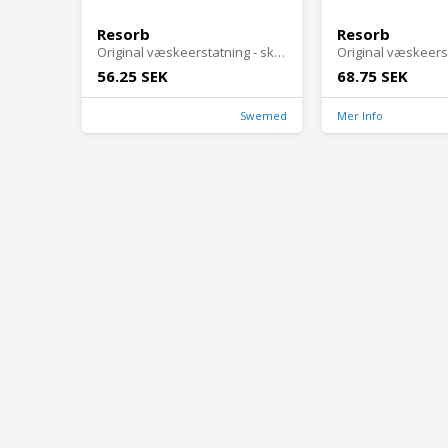
Resorb
Resorb
Original væskeerstatning - skovbær 2x10 stk brusetabletter - 2 stk
56.25 SEK
68.75 SEK
Swemed
Mer Info