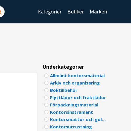
Kategorier
Butiker
Märken
ENGLIS
SWEDIS
DANISH
FINNIS
Underkategorier
Allmänt kontorsmaterial
NORWE
Arkiv och organisering
GERMA
Boktillbehör
Flyttlådor och fraktlådor
ITALIA
Förpackningsmaterial
Kontorsinstrument
FRENCH
Kontorsmattor och golvskydd
SPANIS
Kontorsutrustning