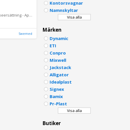
Kontorsvagnar
PORTU
Namnskyltar
Original vätskeersättning - Apelsin 2x10st brustabletter - 2 st
Visa alla
POLISH
Märken
DUTCH
Swemed
Dynamic
ETI
Conpro
Mixwell
Jackstack
Alligator
Idealplast
Signex
Bamix
Pr-Plast
Visa alla
Butiker