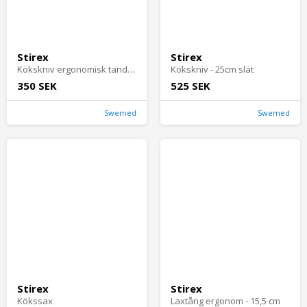
Stirex
Stirex
Kökskniv ergonomisk tandad - S 25cm
Kökskniv - 25cm slät
350 SEK
525 SEK
Swemed
Swemed
Stirex
Stirex
Kökssax
Laxtång ergonom - 15,5 cm