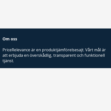
Om oss
PriceRelevance är en produktjämförelsesajt. Vårt mål är
att erbjuda en överskådlig, transparent och funktionell
tjänst.
PriceRelevance ägs och drivs av AdRelevance Sverige AB.
Comparison Shopping Partners
E-handlare som söker CSS-lösningar för Google
Shopping,
kontakta oss
eller
läs mer
.