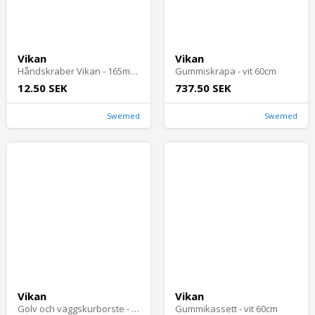
Vikan
Vikan
Håndskraber Vikan - 165mm hvid fleksibel
Gummiskrapa - vit 60cm
12.50 SEK
737.50 SEK
Swemed
Swemed
Vikan
Vikan
Golv och väggskurborste - vit 27cm
Gummikassett - vit 60cm