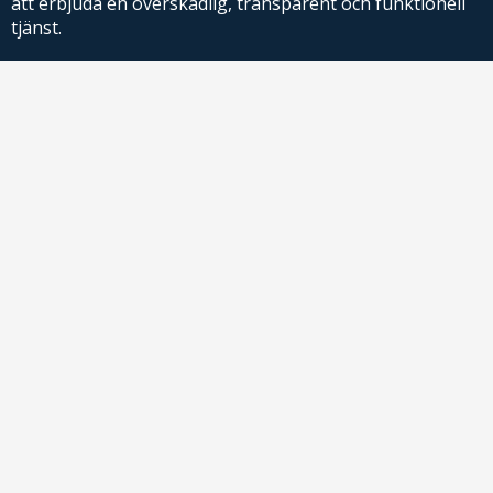
att erbjuda en överskådlig, transparent och funktionell
tjänst.
PriceRelevance ägs och drivs av AdRelevance Sverige AB.
Comparison Shopping Partners
E-handlare som söker CSS-lösningar för Google
Shopping,
kontakta oss
eller
läs mer
.
Kontakt
För frågor om produkter eller köp kontakta butiken du handlar hos
!
direkt
price@adrelevance.se
AdRelevance Sverige AB
Malmskillnadsgatan 32, 5tr