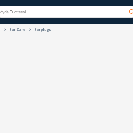
e
Ear Care
Earplugs