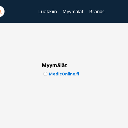
Luokkiin
Myymälät
Brands
ENGLIS
SWEDIS
DANISH
FINNIS
Myymälät
MedicOnline.fi
NORWE
GERMA
ITALIA
FRENCH
SPANIS