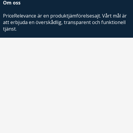
Om oss
PriceRelevance är en produktjämförelsesajt. Vårt mål är
att erbjuda en överskådlig, transparent och funktionell
tjänst.
PriceRelevance ägs och drivs av AdRelevance Sverige AB.
Comparison Shopping Partners
E-handlare som söker CSS-lösningar för Google
Shopping,
kontakta oss
eller
läs mer
.
Kontakt
För frågor om produkter eller köp kontakta butiken du handlar hos
!
direkt
price@adrelevance.se