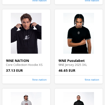
9ine-nation
9ine-nation
9INE NATION
9INE Pusulabet
Core Collection Hoodie XS
9INE Jersey 2025 3XL
37.13 EUR
46.65 EUR
9ine-nation
9ine-nation