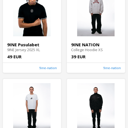
9INE Pusulabet
9INE NATION
9INE Jersey 2025 XL
College Hoodie XS
49 EUR
39 EUR
9ine-nation
9ine-nation