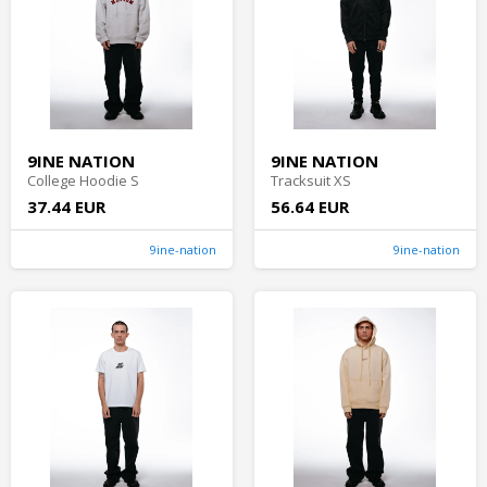
9INE NATION
9INE NATION
College Hoodie S
Tracksuit XS
37.44 EUR
56.64 EUR
9ine-nation
9ine-nation