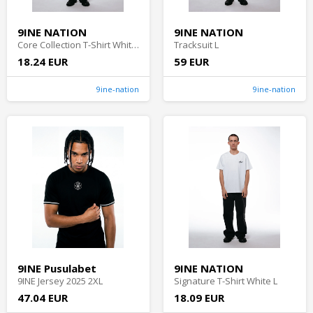
9INE NATION
9INE NATION
Core Collection T-Shirt White XS
Tracksuit L
18.24 EUR
59 EUR
9ine-nation
9ine-nation
9INE Pusulabet
9INE NATION
9INE Jersey 2025 2XL
Signature T-Shirt White L
47.04 EUR
18.09 EUR