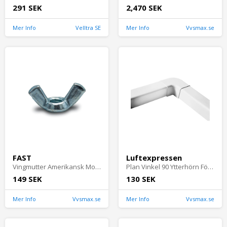
291 SEK
2,470 SEK
Mer Info
Velltra SE
Mer Info
Vvsmax.se
FAST
Luftexpressen
Vingmutter Amerikansk Modell M8 FZB 50st Fast 277558
Plan Vinkel 90 Ytterhörn För LX Kanal Vit Luftexpressen
149 SEK
130 SEK
Mer Info
Vvsmax.se
Mer Info
Vvsmax.se