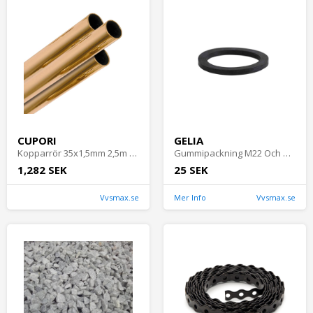
CUPORI
GELIA
Kopparrör 35x1,5mm 2,5m Cupori
Gummipackning M22 Och M24 För Strålsamlare
1,282 SEK
25 SEK
Vvsmax.se
Mer Info
Vvsmax.se