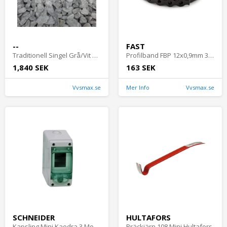
--
FAST
Traditionell Singel Grå/Vit 8-11mm Storsäck 300kg
Profilband FBP 12x0,9mm 3m Svart, Fast 833215
1,840 SEK
163 SEK
Vvsmax.se
Mer Info
Vvsmax.se
SCHNEIDER
HULTAFORS
Kapsling Mini Kaedra 3 Moduler IP65 Schneider
Bräckjärn 108 Mini Hultafors