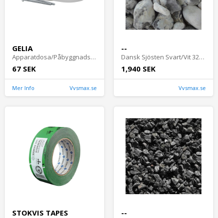
GELIA
--
Apparatdosa/Påbyggnadsring Bygghöjd 15mm Inklusive Skruv Gelia
Dansk Sjösten Svart/Vit 32-64mm 300kg
67 SEK
1,940 SEK
Mer Info
Vvsmax.se
Vvsmax.se
STOKVIS TAPES
--