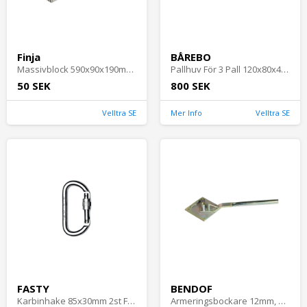
Finja
BÅREBO
Massivblock 590x90x190mm Finja
Pallhuv För 3 Pall 120x80x42mm Svart Bårebo 999001
50 SEK
800 SEK
Velltra SE
Mer Info
Velltra SE
FASTY
BENDOF
Karbinhake 85x30mm 2st Fasty
Armeringsbockare 12mm, Bendof 10400030