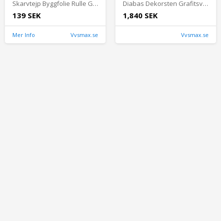
Skarvtejp Byggfolie Rulle Grön 50mm x 25m Stokvis Tapes
Diabas Dekorsten Grafitsvart 8-11mm Storsäck 300kg
139 SEK
1,840 SEK
Mer Info
Vvsmax.se
Vvsmax.se