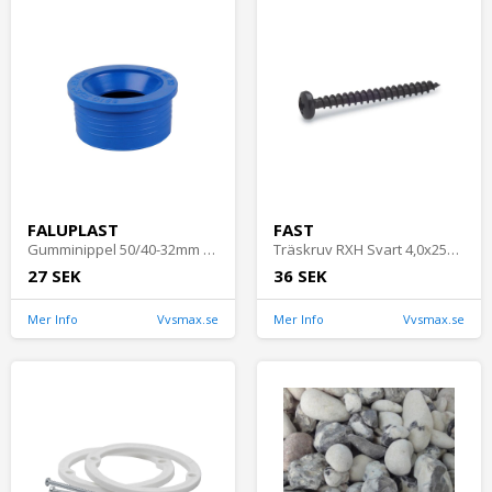
FALUPLAST
FAST
Gumminippel 50/40-32mm Blå Faluplast
Träskruv RXH Svart 4,0x25mm 10st Fast 280933
27 SEK
36 SEK
Mer Info
Vvsmax.se
Mer Info
Vvsmax.se