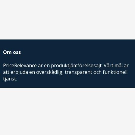
Om oss
PriceRelevance är en produktjämförelsesajt. Vårt mål är
att erbjuda en överskådlig, transparent och funktionell
tjänst.
PriceRelevance ägs och drivs av AdRelevance Sverige AB.
Comparison Shopping Partners
E-handlare som söker CSS-lösningar för Google
Shopping,
kontakta oss
eller
läs mer
.