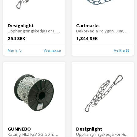
Designlight
Carlmarks
Upphängningskedja För High Bay 580mm Nickel Designlight
Dekorkedja Polygon, 30m, Svart, Carlmarks
254 SEK
1,344 SEK
Mer Info
Vvsmax.se
Velltra SE
GUNNEBO
Designlight
Kätting, HLZ FZV 5-2, 50m, Gunnebo
Upphängningskedja För High Bay 580mm Nickel Designlight