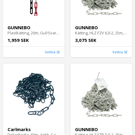
GUNNEBO
GUNNEBO
Plastkätting, 20m, Gul/Svart, Gunnebo
Kätting, HLZ FZV 6,0-2, 25m, Gunnebo
1,959 SEK
3,075 SEK
Velltra SE
Velltra SE
Carlmarks
GUNNEBO
Dekorkedja, 60m, Antik, Carlmarks
Kätting, HLZ FZB 3,0-2, 25m, Gunnebo