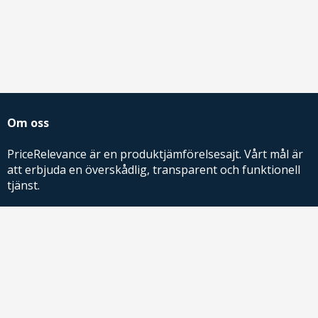
Om oss
PriceRelevance är en produktjämförelsesajt. Vårt mål är
att erbjuda en överskådlig, transparent och funktionell
tjänst.
PriceRelevance ägs och drivs av AdRelevance Sverige AB.
Comparison Shopping Partners
E-handlare som söker CSS-lösningar för Google
Shopping,
kontakta oss
eller
läs mer
.