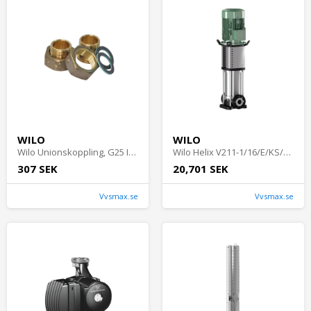
WILO
WILO
Wilo Unionskoppling, G25 Inv x G15, Utv/15mm, Montagetillbehör
Wilo Helix V211-1/16/E/KS/400-50, Tryckstegringspump
307 SEK
20,701 SEK
Vvsmax.se
Vvsmax.se