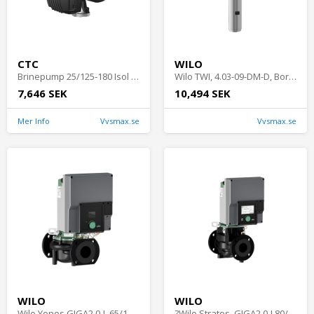
CTC
WILO
Brinepump 25/125-180 Isol Kabel
Wilo TWI, 4.03-09-DM-D, Borrhålspump
7,646 SEK
10,494 SEK
Mer Info
Vvsmax.se
Vvsmax.se
WILO
WILO
Wilo Yonos GIGA2.0-I, 65/1-20/4,0, Cirkulationspump
?Wilo Stratos, GIGA2.0-I 80/1-13/1,5, Cirkulationspump