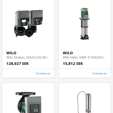
WILO
WILO
Wilo Stratos, GIGA2.0-D 65/1-12/1,1, Cirkulationspump
Wilo Helix, V403-1/16/E/KS/400-50, Tryckstegringspump
128,027 SEK
15,812 SEK
Vvsmax.se
Vvsmax.se