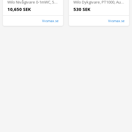
Wilo Nivågivare 0-1mWC, 50m Kabel, Automationstillbehör
Wilo Dykgivare, PT1000, Automationstillbehör
10,650 SEK
530 SEK
Vvsmax.se
Vvsmax.se