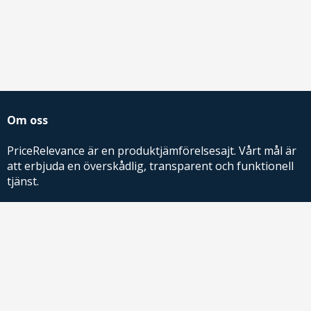
Om oss
PriceRelevance är en produktjämförelsesajt. Vårt mål är
att erbjuda en överskådlig, transparent och funktionell
tjänst.
PriceRelevance ägs och drivs av AdRelevance Sverige AB.
Comparison Shopping Partners
E-handlare som söker CSS-lösningar för Google
Shopping,
kontakta oss
eller
läs mer
.