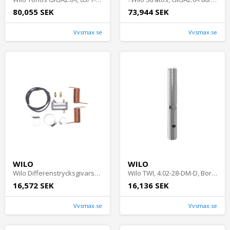
80,055 SEK
73,944 SEK
Vvsmax.se
Vvsmax.se
WILO
WILO
Wilo Differenstrycksgivarsats, 0-16Bar, Horisontella, Automationstillbehör
Wilo TWI, 4.02-28-DM-D, Borrhålspump
16,572 SEK
16,136 SEK
Vvsmax.se
Vvsmax.se