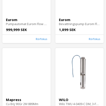
Eurom
Eurom
Pumpautomat Eurom Flow HG1200R 1200W 24L
Bevattningspump Eurom Flow TP800P 800W 1-fas
999,999 SEK
1,899 SEK
Rörfokus
Rörfokus
Mapress
WILO
Cu Böj 90Gr 2M 889Mm
Wilo TWU 4-0409-C DM, 3-Fas, Borrhålspump