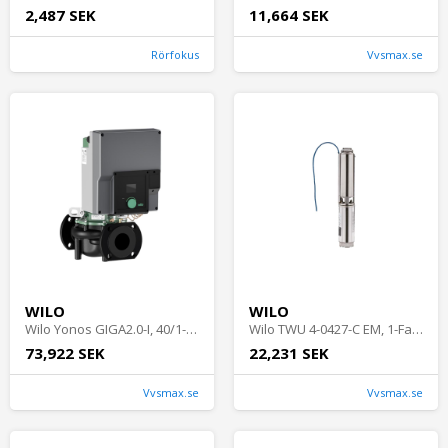
2,487 SEK
11,664 SEK
Rörfokus
Vvsmax.se
WILO
WILO
Wilo Yonos GIGA2.0-I, 40/1-31/4,0, Cirkulationspump
Wilo TWU 4-0427-C EM, 1-Fas, Borrhålspump
73,922 SEK
22,231 SEK
Vvsmax.se
Vvsmax.se