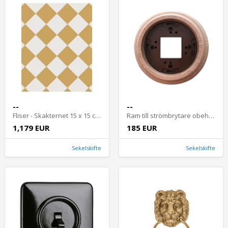
--
--
Fliser - Skakternet 15 x 15 cm, okkergul/hvid
Ram till strömbrytare obehandlat trä - Fontini utanpåliggande
1,179 EUR
185 EUR
Sekelskifte
Sekelskifte