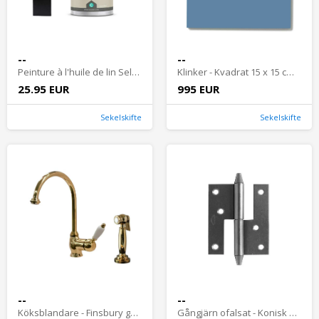
--
--
Peinture à l'huile de lin Selder & Co - Noir
Klinker - Kvadrat 15 x 15 cm blå
25.95 EUR
995 EUR
Sekelskifte
Sekelskifte
--
--
Köksblandare - Finsbury guld med handdusch
Gångjärn ofalsat - Konisk knopp för fönster