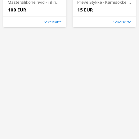
Mästersilikone hvid - Til indendørs og udendørs brug
Prøve Stykke - Karmsokkel - Universal 24x124 mm
100 EUR
15 EUR
Sekelskifte
Sekelskifte