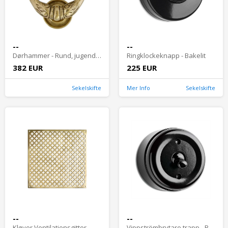
--
--
Dørhammer - Rund, jugend, messing
Ringklockeknapp - Bakelit
382 EUR
225 EUR
Sekelskifte
Mer Info
Sekelskifte
--
--
Kløver Ventilationsgitter - Messing 200 x 200 mm
Vippströmbrytare trapp - Bakelit utanpåliggande