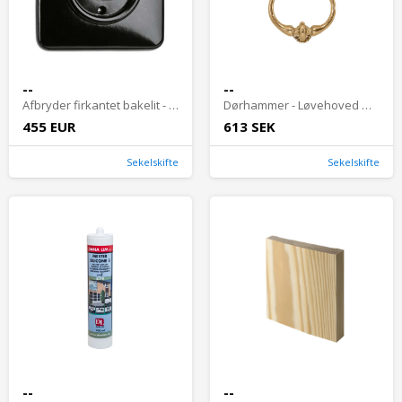
--
--
Afbryder firkantet bakelit - Trappeafbryder (vippe)
Dørhammer - Løvehoved messing
455 EUR
613 SEK
Sekelskifte
Sekelskifte
--
--