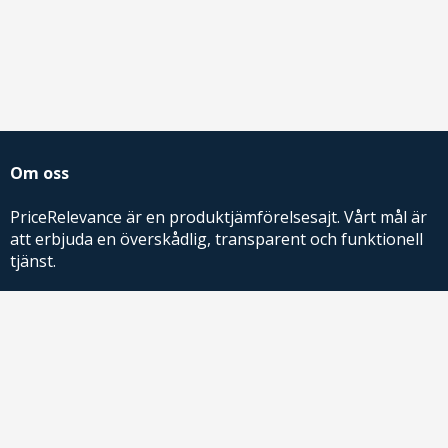
Om oss
PriceRelevance är en produktjämförelsesajt. Vårt mål är
att erbjuda en överskådlig, transparent och funktionell
tjänst.
PriceRelevance ägs och drivs av AdRelevance Sverige AB.
Comparison Shopping Partners
E-handlare som söker CSS-lösningar för Google
Shopping,
kontakta oss
eller
läs mer
.