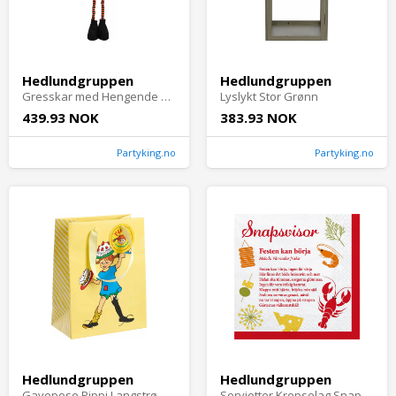
Hedlundgruppen
Hedlundgruppen
Gresskar med Hengende Ben
Lyslykt Stor Grønn
439.93 NOK
383.93 NOK
Partyking.no
Partyking.no
Hedlundgruppen
Hedlundgruppen
Gavepose Pippi Langstrømpe Gul
Servietter Krepselag Snapsviser - 20-pakning