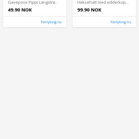
Gavepose Pippi Langstrømpe Lilla
Heksehatt med edderkopp lilla - One size
49.90 NOK
99.90 NOK
Partyking.no
Partyking.no