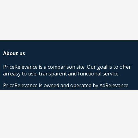
About us
PriceRelevance is a comparison site. Our goal is to offer
an easy to use, transparent and functional service.
PriceRelevance is owned and operated by AdRelevance
Sverige AB.
Comparison Shopping Partners
Stores looking for Google Shopping CSS-solutions,
contact us
or
read more
.