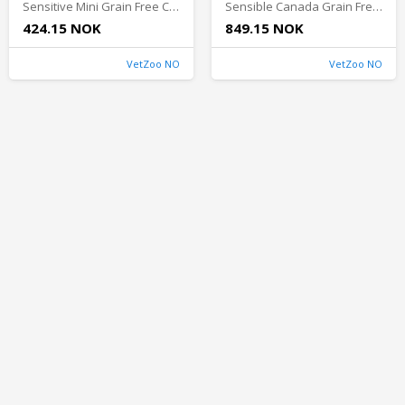
Sensitive Mini Grain Free Canada 4 kg - Hundefôr til følsom hud & pels
Sensible Canada Grain Free 11 kg - Hundefôr til følsom hud & pels
424.15 NOK
849.15 NOK
VetZoo NO
VetZoo NO