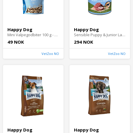
Happy Dog
Happy Dog
Mini Valpegodbiter 100 g - Godbit til valp
Sensible Puppy & Junior Lamb Våtfôr til Valp 400 g - Våtfôr til hund
49 NOK
294 NOK
VetZoo NO
VetZoo NO
Happy Dog
Happy Dog