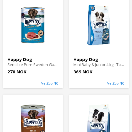
Happy Dog
Happy Dog
Sensible Pure Sweden Game - Våtfôr til hund
Mini Baby & Junior 4 kg - Tørrfôr til valp
270 NOK
369 NOK
VetZoo NO
VetZoo NO