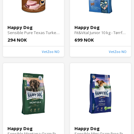
Happy Dog
Happy Dog
Sensible Pure Texas Turkey Våtfôr til Hund 400 g
Fit&Vital Junior 10 kg - Tørrfôr til valp
294 NOK
699 NOK
VetZoo NO
VetZoo NO
Happy Dog
Happy Dog
Sensible Montana Grain Free 10 kg - Hundefôr til følsom hud & pels
Sensible Mini Grain Free France 4 kg - Hundefôr til følsom hud & pels