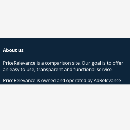
About us
PriceRelevance is a comparison site. Our goal is to offer
an easy to use, transparent and functional service.
PriceRelevance is owned and operated by AdRelevance
Sverige AB.
Comparison Shopping Partners
Stores looking for Google Shopping CSS-solutions,
contact us
or
read more
.