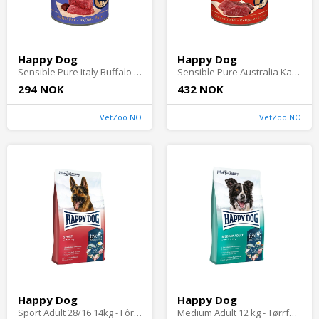
Happy Dog
Happy Dog
Sensible Pure Italy Buffalo Våtfôr til hund 400 g
Sensible Pure Australia Kangaroo Våtfôr til Hund 400 g
294 NOK
432 NOK
VetZoo NO
VetZoo NO
Happy Dog
Happy Dog
Sport Adult 28/16 14kg - Fôr til aktive hunder
Medium Adult 12 kg - Tørrfôr til hund