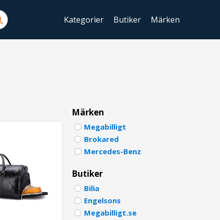
Kategorier
Butiker
Märken
ENGLIS
SWEDIS
DANISH
FINNIS
Märken
Megabilligt
NORWE
Brokared
GERMA
Mercedes-Benz
ITALIA
Butiker
Bilia
FRENCH
Engelsons
SPANIS
Megabilligt.se