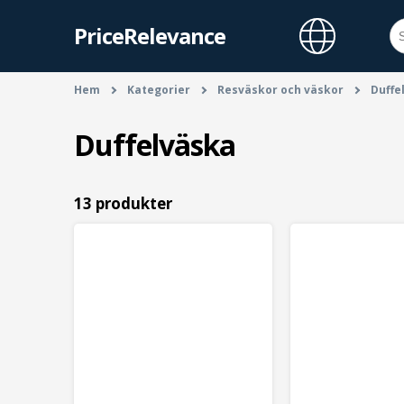
PriceRelevance
Hem
Kategorier
Resväskor och väskor
Duffe
Duffelväska
13 produkter