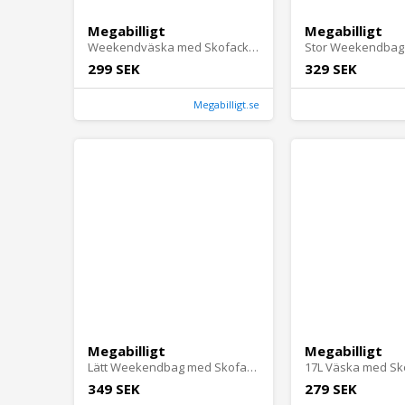
Megabilligt
Megabilligt
Weekendväska med Skofack i Flätat PU-Läder Skinn Träningsväska Svart
299 SEK
329 SEK
Megabilligt.se
Megabilligt
Megabilligt
Lätt Weekendbag med Skofack Träningsväska Svart
349 SEK
279 SEK