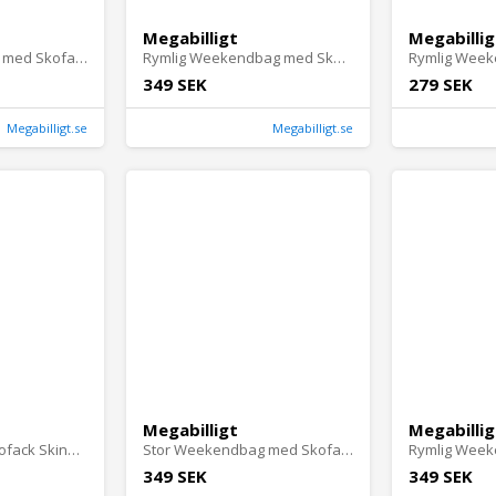
Megabilligt
Megabillig
Stor Weekendbag med Skofack i Svart Läder Skinn Träningsväska
Rymlig Weekendbag med Skofack för Herr, 35L, Vattentålig PU-läder Gymväska, Ljusbrun
349 SEK
279 SEK
Megabilligt.se
Megabilligt.se
Megabilligt
Megabillig
17L Väska med Skofack Skinn - Weekendbag Träningsväska - Svart
Stor Weekendbag med Skofack Träningsväska Oxford Svart
349 SEK
349 SEK