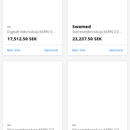
--
Swemed
Digitalt mikroskop KERN OBL-S - OBL 137C832
Stereomikroskop KERN OZM 9 - OZM 922
17,512.50 SEK
23,237.50 SEK
Mer Info
Swemed
Mer Info
Swemed
--
--
Stereomikroskop KERN OZP 5 - OZP 556
Stereomikroskop KERN OZM 9 - OZM 982