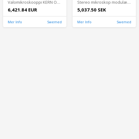
Valomikroskooppi KERN OBN 14 - OBN 147
Stereo mikroskop modulært system – Hoved KERN OZL 462
6,421.84 EUR
5,037.50 SEK
Mer Info
Swemed
Mer Info
Swemed