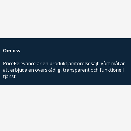
Om oss
PriceRelevance är en produktjämförelsesajt. Vårt mål är
att erbjuda en överskådlig, transparent och funktionell
tjänst.
PriceRelevance ägs och drivs av AdRelevance Sverige AB.
Comparison Shopping Partners
E-handlare som söker CSS-lösningar för Google
Shopping,
kontakta oss
eller
läs mer
.