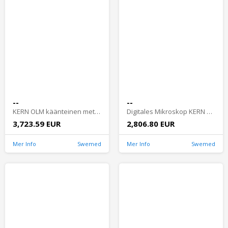
--
--
KERN OLM käänteinen metallurginen mikroskooppi - OLM 170
Digitales Mikroskop KERN OBN-S - OBN 132C832
3,723.59 EUR
2,806.80 EUR
Mer Info
Swemed
Mer Info
Swemed