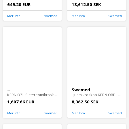
649.20 EUR
18,612.50 SEK
Mer Info
Swemed
Mer Info
Swemed
--
Swemed
KERN OZL-S stereomikroskooppi - OZL 468C832
Ljusmikroskop KERN OBE - OBE 122
1,607.66 EUR
8,362.50 SEK
Mer Info
Swemed
Mer Info
Swemed