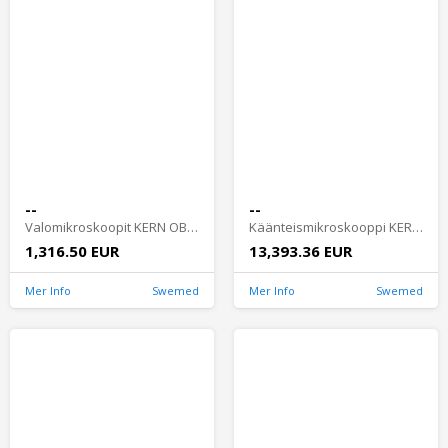
--
--
Valomikroskoopit KERN OBL 12 ja OBL 13 - OBL 127
Käänteismikroskooppi KERN OCM - OCM 166
1,316.50 EUR
13,393.36 EUR
Mer Info
Swemed
Mer Info
Swemed