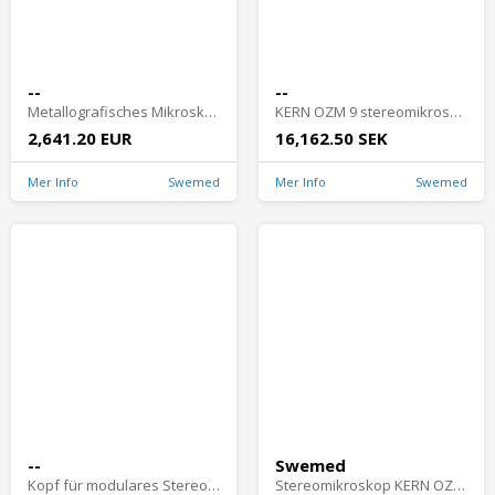
--
--
Metallografisches Mikroskop KERN OKM 173
KERN OZM 9 stereomikroskop - OZM 952
2,641.20 EUR
16,162.50 SEK
Mer Info
Swemed
Mer Info
Swemed
--
Swemed
Kopf für modulares Stereomikroskopsystem – KERN OZL 462
Stereomikroskop KERN OZL-S - OZL 468C832