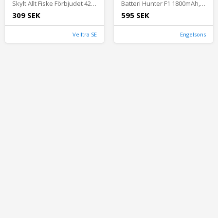
Skylt Allt Fiske Förbjudet 420x297mm Aluminium Systemtext
Batteri Hunter F1 1800mAh, Ingen färg
309 SEK
595 SEK
Velltra SE
Engelsons