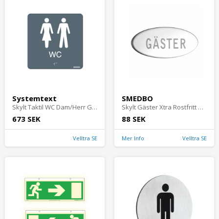
Systemtext
SMEDBO
Skylt Taktil WC Dam/Herr Grå Systemtext
Skylt Gäster Xtra Rostfritt Stål Smedbo FK954
673 SEK
88 SEK
Velltra SE
Mer Info
Velltra SE