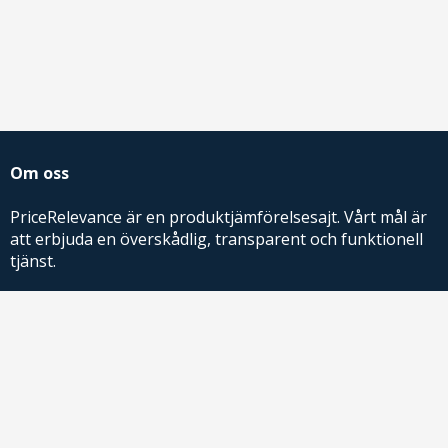
Om oss
PriceRelevance är en produktjämförelsesajt. Vårt mål är
att erbjuda en överskådlig, transparent och funktionell
tjänst.
PriceRelevance ägs och drivs av AdRelevance Sverige AB.
Comparison Shopping Partners
E-handlare som söker CSS-lösningar för Google
Shopping,
kontakta oss
eller
läs mer
.