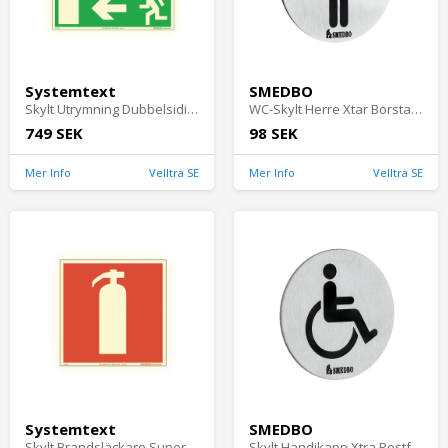
Systemtext
SMEDBO
Skylt Utrymning Dubbelsidig AFS 297x115mm Aluminium Systemtext
WC-Skylt Herre Xtar Borstat Rostfritt Stål Smedbo FS957
749 SEK
98 SEK
Mer Info
Velltra SE
Mer Info
Velltra SE
Systemtext
SMEDBO
Skylt Brandsläckare Supernova 210x210mm Aluminium Systemtext
Skylt Handikapp Xtra Rostfritt Stål Smedbo FS959