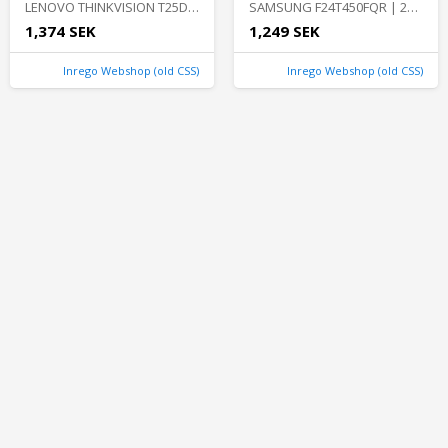
LENOVO THINKVISION T25D-10 | 25" | 1920 x 1200 | Bra skick | Lenovo
SAMSUNG F24T450FQR | 24" | 1920 x 1080 | Bra skick | Samsung
1,374 SEK
1,249 SEK
Inrego Webshop (old CSS)
Inrego Webshop (old CSS)