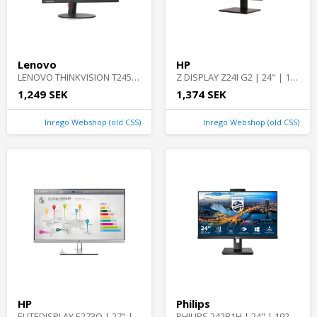
Lenovo
HP
LENOVO THINKVISION T2454PA | 24" | 1920 x 1200 | Bra skick | Lenovo
Z DISPLAY Z24I G2 | 24" | 1920 x 1200 | Bra skick | HP
1,249 SEK
1,374 SEK
Inrego Webshop (old CSS)
Inrego Webshop (old CSS)
HP
Philips
ELITEDISPLAY E273Q | 27" | 2560 x 1440 | Bra skick | HP
PHILIPS 242B1H | 24" | 1920 x 1080 | Bra skick | Philips