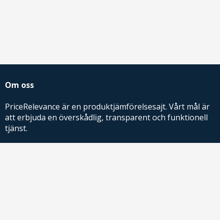
Om oss
PriceRelevance är en produktjämförelsesajt. Vårt mål är
att erbjuda en överskådlig, transparent och funktionell
tjänst.
PriceRelevance ägs och drivs av AdRelevance Sverige AB.
Comparison Shopping Partners
E-handlare som söker CSS-lösningar för Google
Shopping,
kontakta oss
eller
läs mer
.