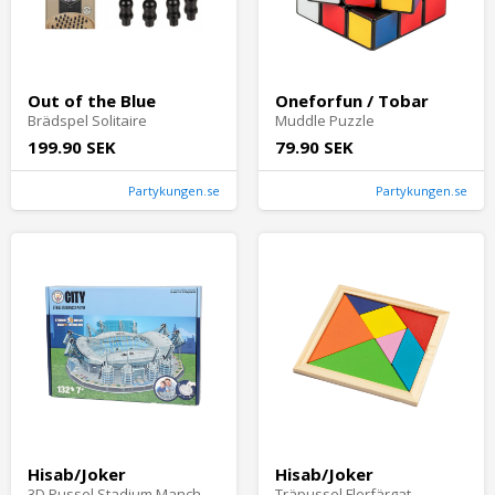
Out of the Blue
Oneforfun / Tobar
Brädspel Solitaire
Muddle Puzzle
199.90 SEK
79.90 SEK
Partykungen.se
Partykungen.se
Hisab/Joker
Hisab/Joker
3D Pussel Stadium Manchester City
Träpussel Flerfärgat