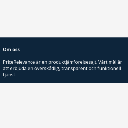
Om oss
PriceRelevance är en produktjämförelsesajt. Vårt mål är
att erbjuda en överskådlig, transparent och funktionell
tjänst.
PriceRelevance ägs och drivs av AdRelevance Sverige AB.
Comparison Shopping Partners
E-handlare som söker CSS-lösningar för Google
Shopping,
kontakta oss
eller
läs mer
.