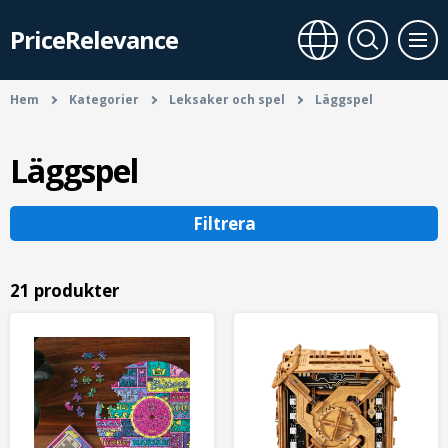
PriceRelevance
Hem
Kategorier
Leksaker och spel
Läggspel
Läggspel
Filtrera
21 produkter