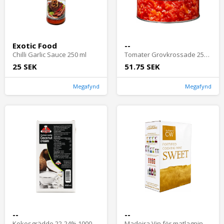
Exotic Food
--
Chilli Garlic Sauce 250 ml
Tomater Grovkrossade 2500 Gram
25 SEK
51.75 SEK
Megafynd
Megafynd
--
--
Kokosgrädde 22-24% 1000 ml
Madeira Vin för matlagning 4% 3 liter