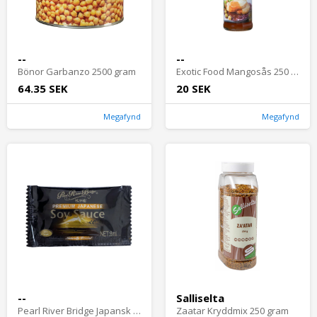
--
--
Bönor Garbanzo 2500 gram
Exotic Food Mangosås 250 Ml
64.35 SEK
20 SEK
Megafynd
Megafynd
--
Salliselta
Pearl River Bridge Japansk Soja Portionspåse 8 ml
Zaatar Kryddmix 250 gram