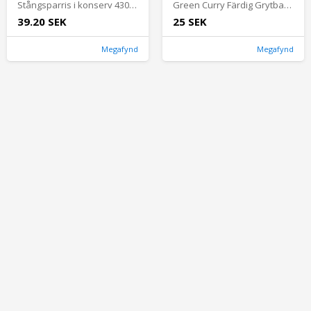
Stångsparris i konserv 430 gram
Green Curry Färdig Grytbas 400 ml
39.20 SEK
25 SEK
Megafynd
Megafynd