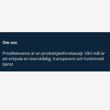
Om oss
PriceRelevance är en produktjämförelsesajt. Vårt mål är
att erbjuda en överskådlig, transparent och funktionell
tjänst.
PriceRelevance ägs och drivs av AdRelevance Sverige AB.
Comparison Shopping Partners
E-handlare som söker CSS-lösningar för Google
Shopping,
kontakta oss
eller
läs mer
.