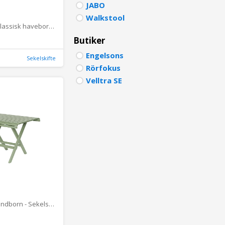
JABO
PORTU
Walkstool
Havebord - Klassisk havebord - foldbart, 100 cm
POLISH
Butiker
DUTCH
Engelsons
Sekelskifte
Rörfokus
Velltra SE
Havebord Sundborn - Sekelskifte, foldbart