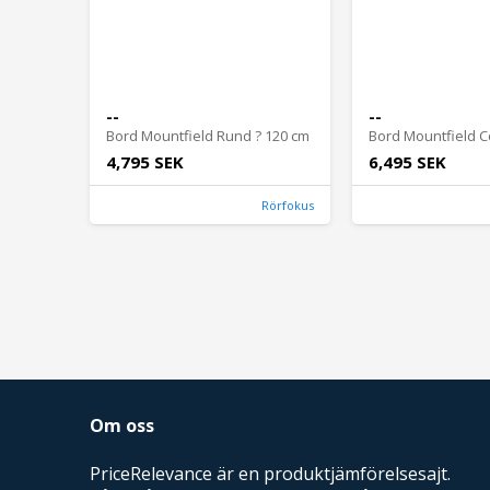
--
--
Bord Mountfield Rund ? 120 cm
Bord Mountfield 
4,795 SEK
6,495 SEK
Rörfokus
Om oss
PriceRelevance är en produktjämförelsesajt.