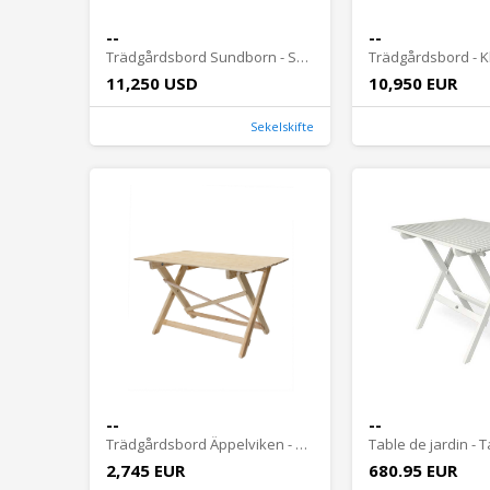
--
--
Trädgårdsbord Sundborn - Sekelskifte, hopfällbart
11,250 USD
10,950 EUR
Sekelskifte
--
--
Trädgårdsbord Äppelviken - Obehandlad furu
2,745 EUR
680.95 EUR