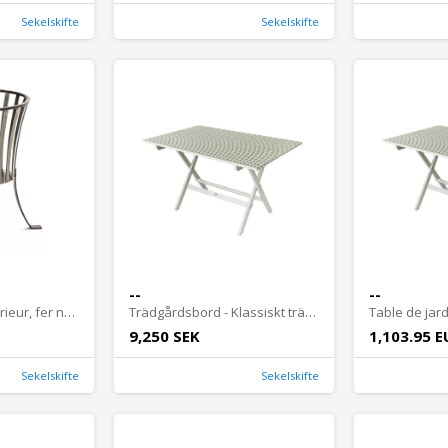
Sekelskifte
Sekelskifte
--
--
Panier à feu - Extérieur, fer non traité
Trädgårdsbord - Klassiskt trädgårdsbord hopfällbart, 125 cm
9,250 SEK
1,103.95 E
Sekelskifte
Sekelskifte