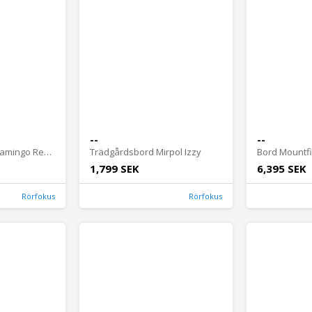
--
--
Bord Mountfield Flamingo Rektangulär
Trädgårdsbord Mirpol Izzy
1,799 SEK
6,395 SEK
Rörfokus
Rörfokus