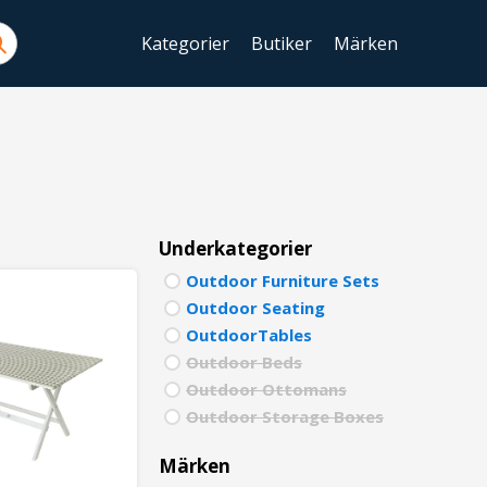
Kategorier
Butiker
Märken
ENGLIS
SWEDIS
DANISH
FINNIS
Underkategorier
Outdoor Furniture Sets
NORWE
Outdoor Seating
GERMA
OutdoorTables
Outdoor Beds
ITALIA
Outdoor Ottomans
Outdoor Storage Boxes
FRENCH
SPANIS
Märken