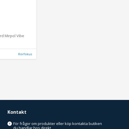
d Mirpol Vibe
Rörfokus
Kontakt
För frågor om produkter eller köp kontakta butiken
!
du handlar hos direkt