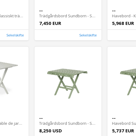
--
--
Trädgårdsbord - Klassiskt trädgårdsbord hopfällbart, 145 cm
Trädgårdsbord Sundborn - Sekelskifte, hopfällbart
7,450 EUR
5,968 EUR
Sekelskifte
Sekelskifte
--
--
Table de jardin - Table de jardin classique pliable, 75 cm
Trädgårdsbord Sundborn - Sekelskifte, hopfällbart
8,250 USD
5,737 EUR