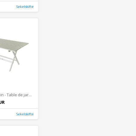
Sekelskifte
Table de jardin - Table de jardin classique pliable, 145 cm
UR
Sekelskifte