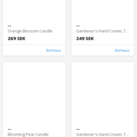
--
--
Orange Blossom Candle
Gardener's Hand Cream, The Fig Tree, 20ml
269 SEK
249 SEK
Rörfokus
Rörfokus
--
--
Blooming Pear Candle
Gardener's Hand Cream, The Pear Orchard, 75ml