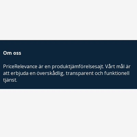
Om oss
PriceRelevance är en produktjämförelsesajt. Vårt mål är
att erbjuda en överskådlig, transparent och funktionell
tjänst.
PriceRelevance ägs och drivs av AdRelevance Sverige AB.
Comparison Shopping Partners
E-handlare som söker CSS-lösningar för Google
Shopping,
kontakta oss
eller
läs mer
.