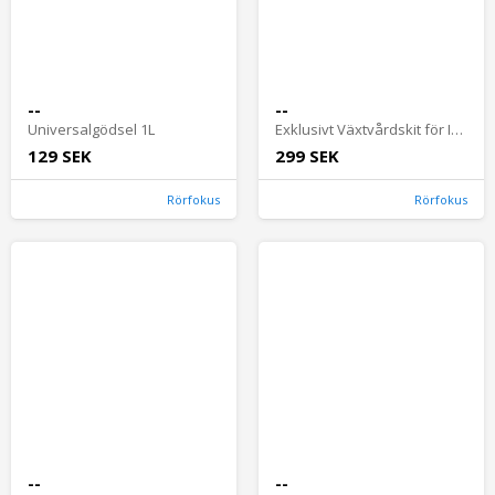
--
--
Universalgödsel 1L
Exklusivt Växtvårdskit för Inomhusväxter, 3 steg
129 SEK
299 SEK
Rörfokus
Rörfokus
--
--