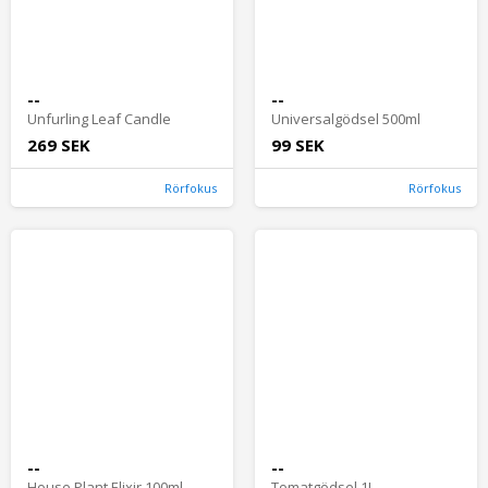
--
--
Unfurling Leaf Candle
Universalgödsel 500ml
269 SEK
99 SEK
Rörfokus
Rörfokus
--
--
House Plant Elixir 100ml
Tomatgödsel 1L