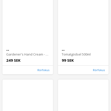
--
--
Gardener's Hand Cream - The Pear Orchard, 20ml
Tomatgödsel 500ml
249 SEK
99 SEK
Rörfokus
Rörfokus