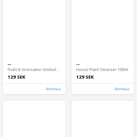
--
--
Frukt & Grönsaker Gödselmedel 1L
House Plant Cleanser 100ml
129 SEK
129 SEK
Rörfokus
Rörfokus