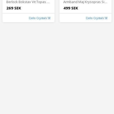
Berlock Bokstav Vit Topas Guld - Cielocrystals.se
Armband Maj Krysopras Silver - Cielocrystals.se
269 SEK
499 SEK
Cielo Crystals SE
Cielo Crystals SE