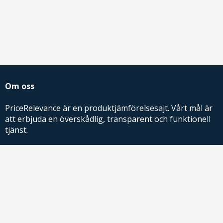
Om oss
PriceRelevance är en produktjämförelsesajt. Vårt mål är
att erbjuda en överskådlig, transparent och funktionell
tjänst.
PriceRelevance ägs och drivs av AdRelevance Sverige AB.
Comparison Shopping Partners
E-handlare som söker CSS-lösningar för Google
Shopping,
kontakta oss
eller
läs mer
.