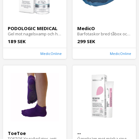
PODOLOGIC MEDICAL
MedicO
Gel mot nagelsvamp och hudsvamp — 15 ml
Barfotaskor bred tåbox och halksäker sula för vattenaktiviteter
189 SEK
299 SEK
MedicOnline
MedicOnline
ToeToe
--
TOETOE Yoga&pilates anti-slip trainer tåstrumpor, Lila
Ögonkräm mot mörka ringar för känslig hud