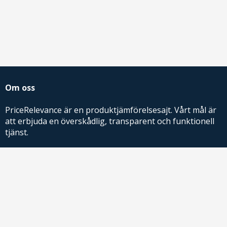
Om oss
PriceRelevance är en produktjämförelsesajt. Vårt mål är
att erbjuda en överskådlig, transparent och funktionell
tjänst.
PriceRelevance ägs och drivs av AdRelevance Sverige AB.
Comparison Shopping Partners
E-handlare som söker CSS-lösningar för Google
Shopping,
kontakta oss
eller
läs mer
.