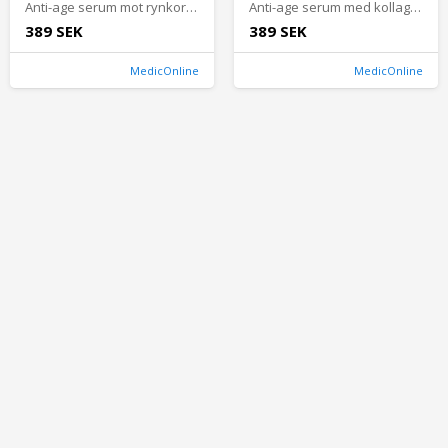
Anti-age serum mot rynkor och ålderstecken
Anti-age serum med kollagen mot rynkor
389 SEK
389 SEK
MedicOnline
MedicOnline