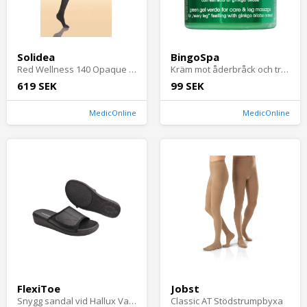
Solidea
BingoSpa
Red Wellness 140 Opaque - Strumpbyxor mot celluliter
Kräm mot åderbråck och trötta ben - med hästkastanj & ginkgo biloba
619 SEK
99 SEK
MedicOnline
MedicOnline
FlexiToe
Jobst
Snygg sandal vid Hallux Valgus - sommar
Classic AT Stödstrumpbyxa