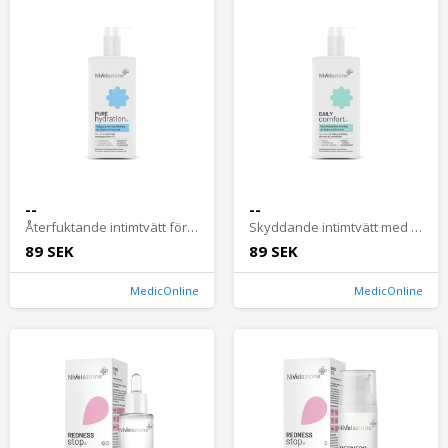
--
--
Återfuktande intimtvätt för torrhet i underlivet vid klimakteriet
Skyddande intimtvätt med prebiotika för känslig hud
89 SEK
89 SEK
MedicOnline
MedicOnline