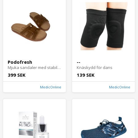
Podofresh
--
Mjuka sandaler med stabil häl för trötta och svullna fötter
Knäskydd för dans
399 SEK
139 SEK
MedicOnline
MedicOnline