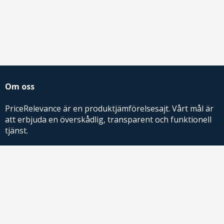
Om oss
PriceRelevance är en produktjämförelsesajt. Vårt mål är
att erbjuda en överskådlig, transparent och funktionell
tjänst.
PriceRelevance ägs och drivs av AdRelevance Sverige AB.
Comparison Shopping Partners
E-handlare som söker CSS-lösningar för Google
Shopping,
kontakta oss
eller
läs mer
.