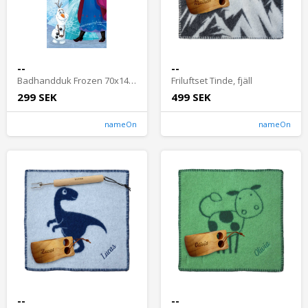
--
--
Badhandduk Frozen 70x140 cm
Friluftset Tinde, fjäll
299 SEK
499 SEK
nameOn
nameOn
--
--