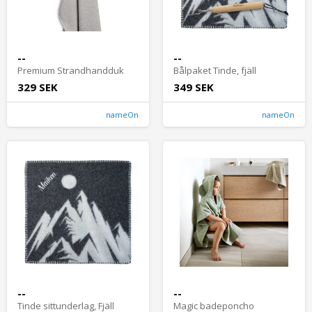
--
--
Premium Strandhandduk
Bålpaket Tinde, fjäll
329 SEK
349 SEK
nameOn
nameOn
--
--
Tinde sittunderlag, Fjäll
Magic badeponcho