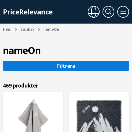
PriceRelevance
Hem
Butiker
nameOn
nameOn
Filtrera
469 produkter