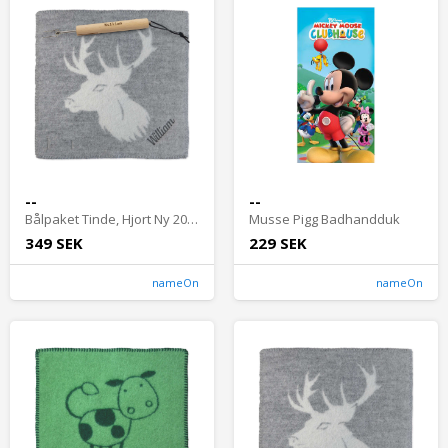
--
--
Bålpaket Tinde, Hjort Ny 2024
Musse Pigg Badhandduk
349 SEK
229 SEK
nameOn
nameOn