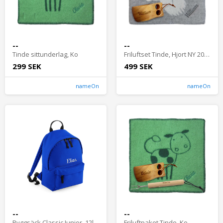
--
--
Tinde sittunderlag, Ko
Friluftset Tinde, Hjort NY 2024
299 SEK
499 SEK
nameOn
nameOn
--
--
Ryggsäck Classic Junior, 12l havsblå
Friluftpaket Tinde, Ko