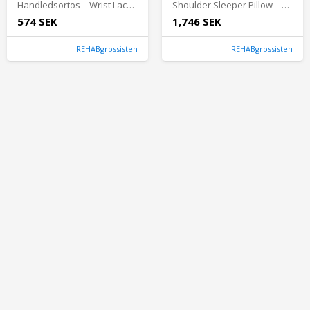
Handledsortos – Wrist Lacer m. tumstöd | Stabiliserar handled och tumme vid smärta, artros och skada. För arbete, vardag, träning och rehabilitering.
Shoulder Sleeper Pillow – Ergonomisk axelkudde för avlastad sömn
574 SEK
1,746 SEK
REHABgrossisten
REHABgrossisten