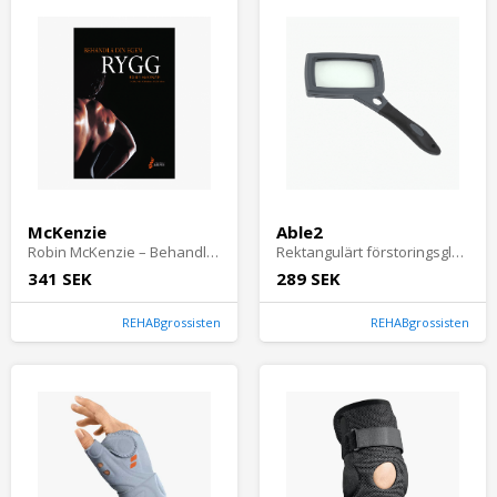
McKenzie
Able2
Robin McKenzie – Behandla din egen rygg | Självhjälpsbok med övningar mot ryggsmärta, stelhet & diskbesvär. Praktisk guide för hemträning & lindring.
Rektangulärt förstoringsglas med bifokal 11,5x förstoring
341 SEK
289 SEK
REHABgrossisten
REHABgrossisten