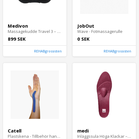
Medivon
JobOut
Massagekudde Travel 3 – Trådlös Shiatsu
Wave - Fotmassagerulle
899 SEK
0 SEK
REHABgrossisten
REHABgrossisten
Catell
medi
Plastskena - Tillbehör handledsbandage
Inläggssula Höga Klackar – medi High Heels Pro