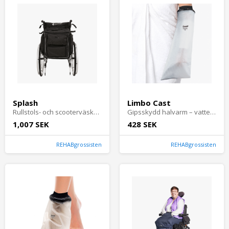
Splash
Limbo Cast
Rullstols- och scooterväska – vattentät Torba Luxe
Gipsskydd halvarm – vattentätt skydd för gips 49 cm
1,007 SEK
428 SEK
REHABgrossisten
REHABgrossisten