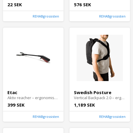
22 SEK
576 SEK
REHABgrossisten
REHABgrossisten
Etac
Swedish Posture
Aktiv reacher – ergonomisk gripklo med räckvidd
Vertical Backpack 2.0 – ergonomisk ryggsäck för hållning
399 SEK
1,189 SEK
REHABgrossisten
REHABgrossisten