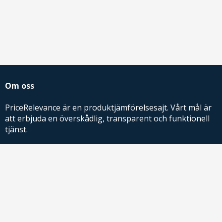
Om oss
PriceRelevance är en produktjämförelsesajt. Vårt mål är
att erbjuda en överskådlig, transparent och funktionell
tjänst.
PriceRelevance ägs och drivs av AdRelevance Sverige AB.
Comparison Shopping Partners
E-handlare som söker CSS-lösningar för Google
Shopping,
kontakta oss
eller
läs mer
.