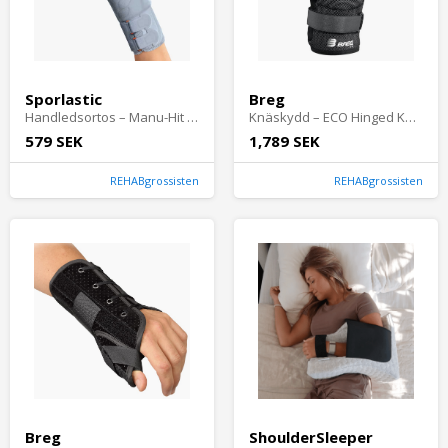
Sporlastic
Breg
Handledsortos – Manu-Hit Pollex | Stabiliserar handled och tumme vid stukning, artros och överbelastning. Justerbart stöd för rehab och vardag.
Knäskydd – ECO Hinged Knee | Ledad ortos som stabiliserar vid instabilt knä, ledbandsskada och smärta. För sport, vardag, rehab och återhämtning.
579 SEK
1,789 SEK
REHABgrossisten
REHABgrossisten
Breg
ShoulderSleeper