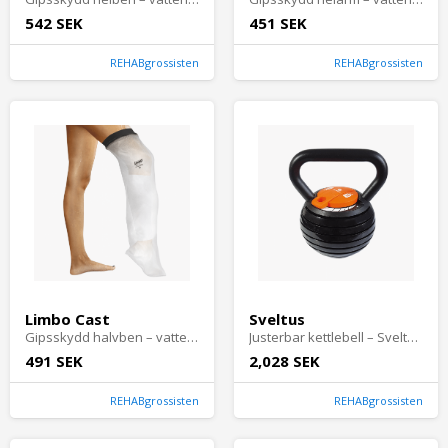
542 SEK
451 SEK
REHABgrossisten
REHABgrossisten
Limbo Cast
Sveltus
Gipsskydd halvben – vattentätt benskydd för gips 73 cm
Justerbar kettlebell – Sveltus | Smart viktjustering för styrka, explosivitet och uthållighet. Perfekt för funktionell träning hemma eller på gym.
491 SEK
2,028 SEK
REHABgrossisten
REHABgrossisten