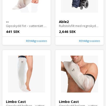
--
Able2
Gipsskydd fot – vattentätt duschskydd för foten
Rullstolsfilt med regnskydd – varm fleece för rullstol
441 SEK
2,646 SEK
REHABgrossisten
REHABgrossisten
Limbo Cast
Limbo Cast
Gipsskydd helben – vattentätt benskydd för gips 96 cm
Gipsskydd helarm – vattentätt skydd för hela armen 69 cm