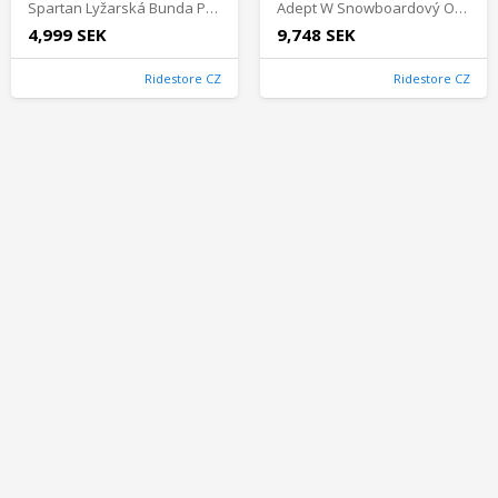
Spartan Lyžarská Bunda Pánské - Metal Blue
Adept W Snowboardový Outfit Dámské - Burgundy/Black
4,999 SEK
9,748 SEK
Ridestore CZ
Ridestore CZ