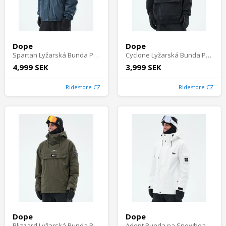
Dope
Dope
Spartan Lyžarská Bunda Pánské - Metal Blue
Cyclone Lyžarská Bunda Pánské - Black
4,999 SEK
3,999 SEK
Ridestore CZ
Ridestore CZ
Dope
Dope
Blizzard Lyžarská Bunda Pánské - Olive Green
Adept Bunda na Snowboard Pánské - Whitish