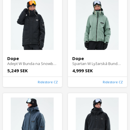
Dope
Dope
Adept W Bunda na Snowboard Dámské - Blackout
Spartan W Lyžarská Bunda Dámské - Faded Green
5,249 SEK
4,999 SEK
Ridestore CZ
Ridestore CZ