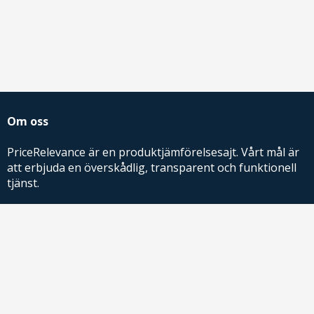
Om oss
PriceRelevance är en produktjämförelsesajt. Vårt mål är
att erbjuda en överskådlig, transparent och funktionell
tjänst.
PriceRelevance ägs och drivs av AdRelevance Sverige AB.
Comparison Shopping Partners
E-handlare som söker CSS-lösningar för Google
Shopping,
kontakta oss
eller
läs mer
.