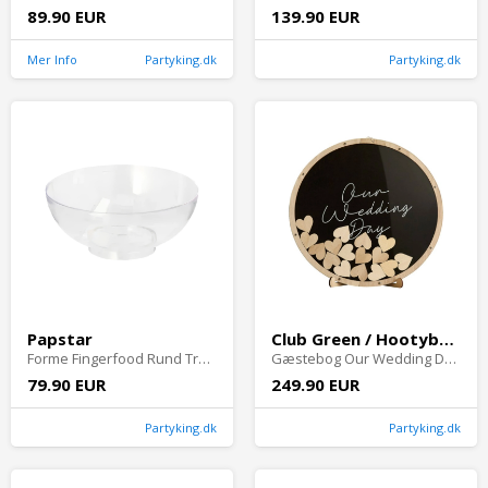
89.90 EUR
139.90 EUR
Mer Info
Partyking.dk
Partyking.dk
Papstar
Club Green / Hootyballoon
Forme Fingerfood Rund Transparent - 50-pak
Gæstebog Our Wedding Day i Træ
79.90 EUR
249.90 EUR
Partyking.dk
Partyking.dk