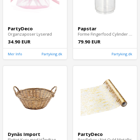
PartyDeco
Papstar
Organzaposer Lyserød
Forme Fingerfood Cylinder Transparent - 30-pak
34.90 EUR
79.90 EUR
Mer Info
Partyking.dk
Partyking.dk
Dynäs Import
PartyDeco
Flettet Kurv med Håndtag Stor
Bordløber i Net Guld Metallic