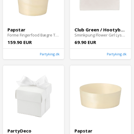
Papstar
Club Green / Hootyballoon
Forme Fingerfood Bægre Træ - 50-pak Ø 6 cm x 6 cm
Sminkpung Flower Girl Lyserød
159.90 EUR
69.90 EUR
Partyking.dk
Partyking.dk
PartyDeco
Papstar