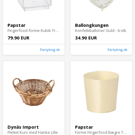
Papstar
Ballongkungen
Fingerfood-forme Kubik Transparent - 30-pak
Konfettiballoner Guld - 6-stk
79.90 EUR
34.90 EUR
Partyking.dk
Partyking.dk
Dynäs Import
Papstar
Flettet Kurv med Hanke Lille
Forme Fingerfood Bægre Træ - 50-pack Ø 4,5 cm x 4,5 cm