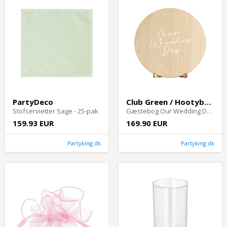
PartyDeco
Club Green / Hootyballoon
Stofservietter Sage - 25-pak
Gæstebog Our Wedding Day i træ-kit
159.93 EUR
169.90 EUR
Partyking.dk
Partyking.dk