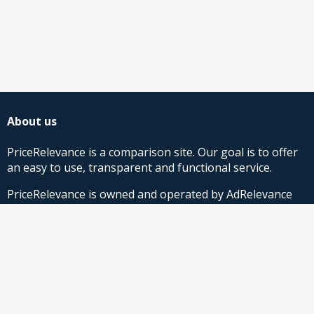
About us
PriceRelevance is a comparison site. Our goal is to offer
an easy to use, transparent and functional service.
PriceRelevance is owned and operated by AdRelevance
Sverige AB.
Comparison Shopping Partners
Stores looking for Google Shopping CSS-solutions,
contact us
or
read more
.