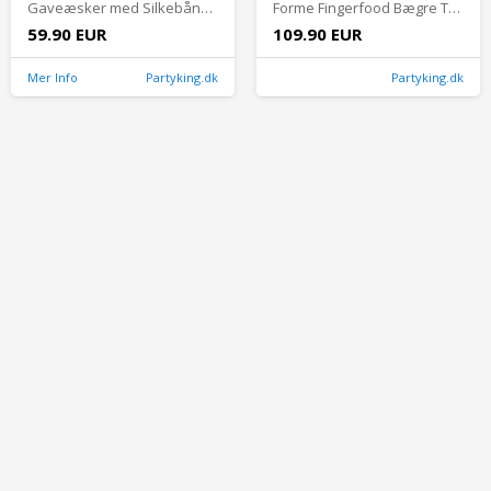
Gaveæsker med Silkebånd Hvid - 10-pak
Forme Fingerfood Bægre Træ - 50-pak Ø 5 cm x 2 cm
59.90 EUR
109.90 EUR
Mer Info
Partyking.dk
Partyking.dk