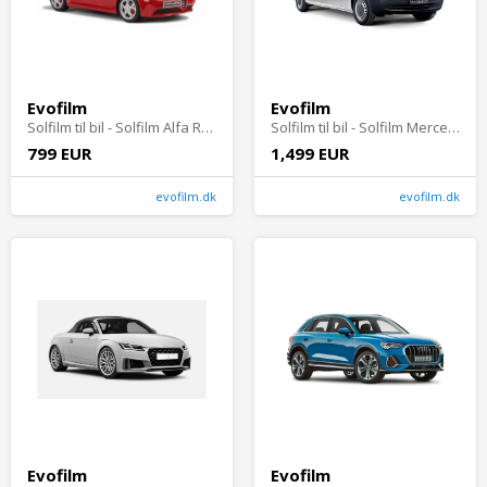
Evofilm
Evofilm
Solfilm til bil - Solfilm Alfa Romeo 147 3-d
Solfilm til bil - Solfilm Mercedes Vito L2
799 EUR
1,499 EUR
evofilm.dk
evofilm.dk
Evofilm
Evofilm