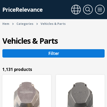
PriceRelevance
Hem
Categories
Vehicles & Parts
Vehicles & Parts
Filter
1,131 products