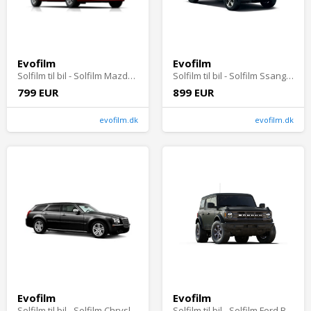
Evofilm
Evofilm
Solfilm til bil - Solfilm Mazda 2 5-d
Solfilm til bil - Solfilm Ssangyong Rexton
799 EUR
899 EUR
evofilm.dk
evofilm.dk
Evofilm
Evofilm
Solfilm til bil - Solfilm Chrysler 300C Touring
Solfilm til bil - Solfilm Ford Bronco