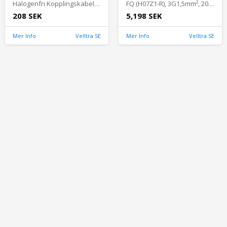
Halogenfri Kopplingskabel CPR Dca RQ 35 Grön/Gul Electrica
FQ (H07Z1-R), 3G1,5mm², 200m, Quick N Easy Boxen, Malmbergs 0442109
208 SEK
5,198 SEK
Mer Info
Velltra SE
Mer Info
Velltra SE