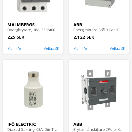
MALMBERGS
ABB
Dvärgbrytare, 16A, 230/400V, 3Pol, C-Typ, Malmbergs 2149257
Energimätare Stål 3-Fas IR-Port 1A 230-240V IP20 ABB
225 SEK
2,122 SEK
Mer Info
Velltra SE
Mer Info
Velltra SE
IFÖ ELECTRIC
ABB
Diazed Säkring, 63A, Diii, Trög Smältpropp, Koppar, IFÖ Electric 2011132
Brytarfrånskiljare 2Poler 630A 1000V ABB