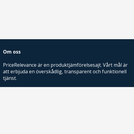
Om oss
PriceRelevance är en produktjämförelsesajt. Vårt mål är
att erbjuda en överskådlig, transparent och funktionell
tjänst.
PriceRelevance ägs och drivs av AdRelevance Sverige AB.
Comparison Shopping Partners
E-handlare som söker CSS-lösningar för Google
Shopping,
kontakta oss
eller
läs mer
.