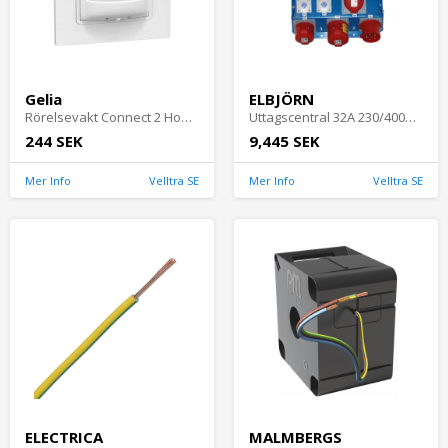
Gelia
ELBJÖRN
Rörelsevakt Connect 2 Home 120° PIR Infälld Vit IP20 Gelia
Uttagscentral 32A 230/400V IP44 Elbjörn
244 SEK
9,445 SEK
Mer Info
Velltra SE
Mer Info
Velltra SE
ELECTRICA
MALMBERGS