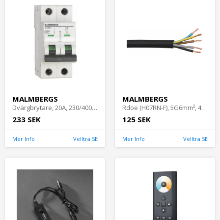
MALMBERGS
MALMBERGS
Dvärgbrytare, 20A, 230/400V, 2Pol, C-Typ, Malmbergs 2149248
Rdoe (H07RN-F), 5G6mm², 450/700V, Svart, Malmbergs 0871465
233 SEK
125 SEK
Mer Info
Velltra SE
Mer Info
Velltra SE