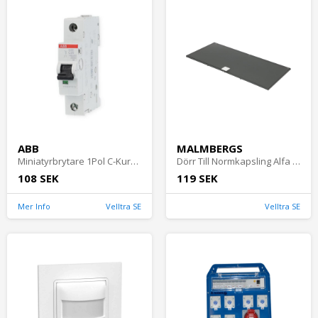
ABB
MALMBERGS
Miniatyrbrytare 1Pol C-Kurva 25A 230V IP20 ABB
Dörr Till Normkapsling Alfa 4-Rader Transparent Malmbergs 2291843
108 SEK
119 SEK
Mer Info
Velltra SE
Velltra SE