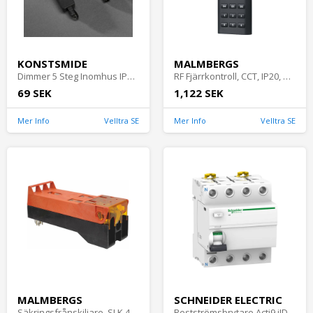
KONSTSMIDE
MALMBERGS
Dimmer 5 Steg Inomhus IP20 Svart Konstsmide
RF Fjärrkontroll, CCT, IP20, Malmbergs 9917020
69 SEK
1,122 SEK
Mer Info
Velltra SE
Mer Info
Velltra SE
MALMBERGS
SCHNEIDER ELECTRIC
Säkringsfrånskiljare, SLK 400 För 2470361, Malmbergs 2470363
Restströmsbrytare Acti9 iID 4Poler 40A 415V 300mA IP20 Schneider Electric